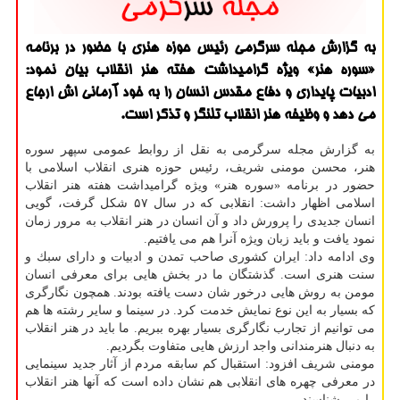
به گزارش مجله سرگرمی رئیس حوزه هنری با حضور در برنامه
«سوره هنر» ویژه گرامیداشت هفته هنر انقلاب بیان نمود:
ادبیات پایداری و دفاع مقدس انسان را به خود آرمانی اش ارجاع
می دهد و وظیفه هنر انقلاب تلنگر و تذكر است.
به گزارش مجله سرگرمی به نقل از روابط عمومی سپهر سوره
هنر، محسن مومنی شریف، رئیس حوزه هنری انقلاب اسلامی با
حضور در برنامه «سوره هنر» ویژه گرامیداشت هفته هنر انقلاب
اسلامی اظهار داشت: انقلابی كه در سال ۵۷ شكل گرفت، گویی
انسان جدیدی را پرورش داد و آن انسان در هنر انقلاب به مرور زمان
نمود یافت و باید زبان ویژه آنرا هم می یافتیم.
وی ادامه داد: ایران كشوری صاحب تمدن و ادبیات و دارای سبك و
سنت هنری است. گذشتگان ما در بخش هایی برای معرفی انسان
مومن به روش هایی درخور شان دست یافته بودند. همچون نگارگری
كه بسیار به این نوع نمایش خدمت كرد. در سینما و سایر رشته ها هم
می توانیم از تجارب نگارگری بسیار بهره ببریم. ما باید در هنر انقلاب
به دنبال هنرمندانی واجد ارزش هایی متفاوت بگردیم.
مومنی شریف افزود: استقبال كم سابقه مردم از آثار جدید سینمایی
در معرفی چهره های انقلابی هم نشان داده است كه آنها هنر انقلاب
را می شناسند.