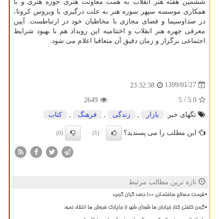
ششمین هفته هنر انقلاب به همت معاونت هنری حوزه هنری و با
همكاری موسسه سپهر سوره هنر به علت درگیری با ویروس كرونا،
در صداوسیما و فضای مجازی با مخاطبان خود در ارتباطست. آیین
معرفی چهره هنر انقلاب و اختتامیه این رویداد هم با بهبود شرایط
اجتماعی برگزار و زمان دقیق آن متعاقبا اعلام می شود.
1399/01/27
23:32:38
2649
/ 5
5.0
تگهای خبر:
بازار
,
زندگی
,
فرهنگ
,
كتاب
این مطلب را می پسندید؟
(0)
(1)
تازه ترین مطالب مرتبط
قیمت مصالح ساختمانی ۱۰۰ درصد گران گردید
گردن کلفتی کنار خیابان ها شورای شهر از جاپارک فروش ها انتقاد نمود