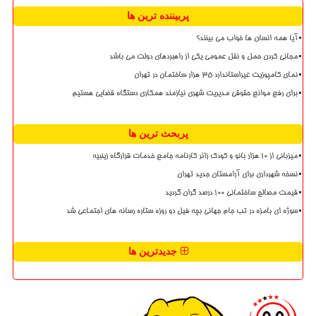
پربیننده ترین ها
آیا همه انسان ها خواب می بینند؟
مجانی کردن حمل و نقل عمومی یکی از راهبردهای دولت می باشد
نمای کامپوزیت غیراستاندارد ۳۵ هزار ساختمان در تهران
برای رفع موانع حقوقی مدیریت شهری نیازمند همکاری دستگاه قضایی هستیم
پربحث ترین ها
میزبانی از ۱۰ هزار بانو و کودک زائر کارنامه جامع خدمات قرارگاه زینبیه
نسخه شهرداری برای آرامستان جدید تهران
قیمت مصالح ساختمانی ۱۰۰ درصد گران گردید
سوژه ای بامزه در تب جام جهانی بچه فیل دو روزه ستاره رسانه های اجتماعی شد
جدیدترین ها