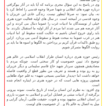
وی در پاسخ به این سؤال مجری برنامه كه آیا باید در آثار بیوگرافی
درباره چهره های انقلابی و شهدا صرفا وجوه قدسی را لحاظ كرد یا
نه، بیان نمود: نه صرفا اینطور نیست. زندگی عادی این عزیزان با
وجوه قدسی در آمیخته است. در سال های اولیه فعالیت حوزه هنری
خیلی از نویسندگان ما ادبیات غرب را عموما دنبال می كردند و این
آثار عرضه هم می شدند اما مردم از آثار اولیه ما استقبال نكردند. ما
باید راوی عروج انسان باشیم نه حكایت كننده سقوط او. اما ادبیات
هنر در غرب عموما به مبحث هبوط و سقوط آدمی می پردازد. ازاین
رو طبق تاكیدات قرآن كریم بر پرداختن به الگوها و اسوه ها ما باید بر
روایت الگوها متمركز شویم.
رئیس حوزه هنری درباره انسان طراز انقلاب اسلامی در عالم هنر
توضیح داد: تبیین خصوصیت او كار سختی است. چونكه مردم با
مصادیقش همچون سردار شهید حاج قاسم سلیمانی و دیگر عزیزان
رو به رو بوده و هستند و تعریف من بطور قطع از واقعیت فاصله
خواهد داشت اما «پدیدار شناسی بسیجی شهید» به قلم جواد طاهایی
همچون پروژه هایی است كه در حوزه هنری در اینباره انجام شده
است.
وی افزود: به نظرم این انسان برآمده از تاریخ ماست. نمونه بیرونی
برگرفته از ادبیات مبتنی بر فضایل ایرانی و اسلامی به صورت بارزی
در انسان انقلابی مشهود بوده و فتوت، حقیقت طلبی، آرمان گرایی و
میل به اتصال به عالم بالا و... از خصوصیت های اوست.