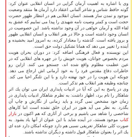
وی با اشاره به اهمیت آرمان گرایی در انسان انقلابی عنوان كرد:
گوته حافظ شناس و شاعر آلمانی اعتقاد دارد آرمان ها منتقد وضعیت
موجود و تمدن ساز هستند. انسان انقلابی هم در انتظار ظهور حضرت
حجت است و كمتر وصیت نامه شهیدی را پیدا می نماییم كه عشق به
لقاء الله و آرمان خواهی در آن وجود نداشته باشد. این خصوصیت در
انسان وجود داشته است و حالا در هنر انقلاب و انسان انقلابی ظهور
و بروز یافته است. گذشته را معنادار كرده، به امروز امید بخشیده و
آینده را تغییر می دهد كه همانا تشكیل دولت حق است.
این نویسنده و فعال فرهنگی اضافه كرد: در دوران بحران هویت
مردم بخصوص جوانان، هویت خویش را در چهره های انقلابی كه در
عین عظمت مظلوم واقع شده اند، جستجو می كنند. ازاین رو
خاطرات دفاع مقدس فرد را به خود آرمانی اش ارجاع می دهد.
چونكه این هویت را در خود نهفته دارد و با این تلنگر احیا می كند.
چنانچه وظیفه هنر انقلاب هم تذكر است.
وی در پاسخ به این كه آیا در ادبیات پایداری ایران می توان یك اثر
شاهكار را نام برد، اظهار داشت: به نظرم شاهكار ادبیات پایداری در
زمان خود مشخص نمی گردد و باید زمانی از نگارش و چاپ آن
بگذرد. به نظر می آید هنوز در ایران خلق نشده است اما كارهای
شاخصی را شاهد می باشیم و برخی از آثاری كه هم اكنون در
بازار
كتاب
موجود هستند، در آینده شاید با این عنوان از آنها یاد بشود. به
صورت كلی شاهكار تعریفی نسبی هم دارد چونكه امكان دارد عده ای
یك اثر را بعنوان شاهكار قبول داشته و دیگران نداشته باشند.