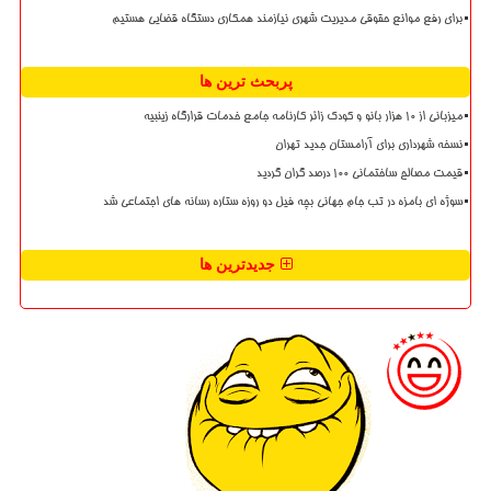
برای رفع موانع حقوقی مدیریت شهری نیازمند همکاری دستگاه قضایی هستیم
پربحث ترین ها
میزبانی از ۱۰ هزار بانو و کودک زائر کارنامه جامع خدمات قرارگاه زینبیه
نسخه شهرداری برای آرامستان جدید تهران
قیمت مصالح ساختمانی ۱۰۰ درصد گران گردید
سوژه ای بامزه در تب جام جهانی بچه فیل دو روزه ستاره رسانه های اجتماعی شد
جدیدترین ها