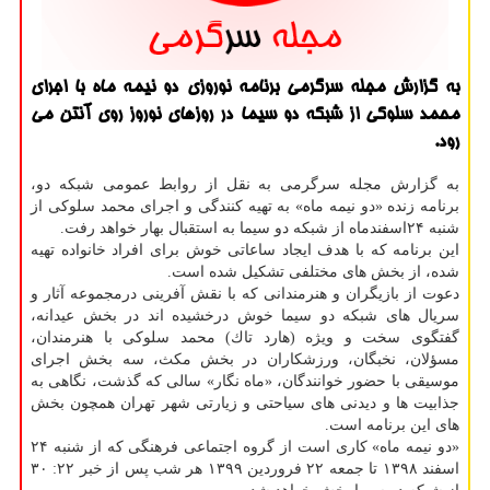
به گزارش مجله سرگرمی برنامه نوروزی دو نیمه ماه با اجرای
محمد سلوكی از شبكه دو سیما در روزهای نوروز روی آنتن می
رود.
به گزارش مجله سرگرمی به نقل از روابط عمومی شبكه دو،
برنامه زنده «دو نیمه ماه» به تهیه كنندگی و اجرای محمد سلوكی از
شنبه ۲۴اسفندماه از شبكه دو سیما به استقبال بهار خواهد رفت.
این برنامه كه با هدف ایجاد ساعاتی خوش برای افراد خانواده تهیه
شده، از بخش های مختلفی تشكیل شده است.
دعوت از بازیگران و هنرمندانی كه با نقش آفرینی درمجموعه آثار و
سریال های شبكه دو سیما خوش درخشیده اند در بخش عیدانه،
گفتگوی سخت و ویژه (هارد تاك) محمد سلوكی با هنرمندان،
مسؤلان، نخبگان، ورزشكاران در بخش مكث، سه بخش اجرای
موسیقی با حضور خوانندگان، «ماه نگار» سالی كه گذشت، نگاهی به
جذابیت ها و دیدنی های سیاحتی و زیارتی شهر تهران همچون بخش
های این برنامه است.
«دو نیمه ماه» كاری است از گروه اجتماعی فرهنگی كه از شنبه ۲۴
اسفند ۱۳۹۸ تا جمعه ۲۲ فروردین ۱۳۹۹ هر شب پس از خبر ۲۲: ۳۰