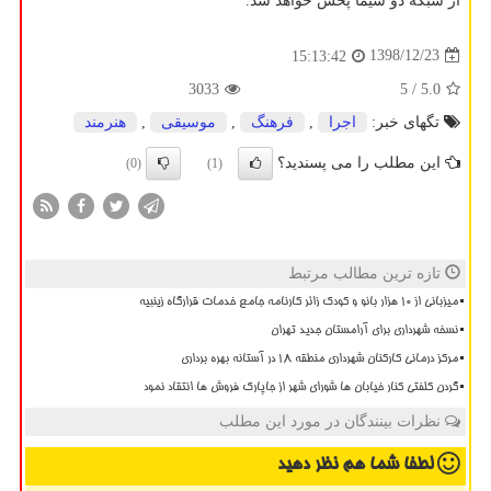
از شبكه دو سیما پخش خواهد شد.
1398/12/23
15:13:42
3033
/ 5
5.0
تگهای خبر:
اجرا
,
فرهنگ
,
موسیقی
,
هنرمند
این مطلب را می پسندید؟
(0)
(1)
تازه ترین مطالب مرتبط
میزبانی از ۱۰ هزار بانو و کودک زائر کارنامه جامع خدمات قرارگاه زینبیه
نسخه شهرداری برای آرامستان جدید تهران
مرکز درمانی کارکنان شهرداری منطقه ۱۸ در آستانه بهره برداری
گردن کلفتی کنار خیابان ها شورای شهر از جاپارک فروش ها انتقاد نمود
نظرات بینندگان در مورد این مطلب
لطفا شما هم
نظر دهید