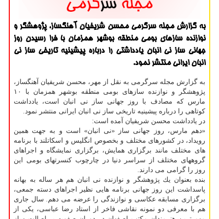
به گزارش مجله سرگرمی محسن شریفیان آهنگساز، پژوهشگر و
نوازنده سازهای بومی منطقه بوشهر همزمان با فرا رسیدن روز
جهانی ساز نی انبان یادداشتی را درباره پیشینیه تاریخی ساز نی
انبان ایرانی منتشر نمود.
به گزارش مجله سرگرمی به نقل از مهر، محسن شریفیان آهنگساز،
پژوهشگر و نوازنده سازهای بومی منطقه بوشهر همزمان با ۱۰
مارس كه مصادف با روز جهانی ساز نی انبان است، یادداشت
كوتاهی را درباره پیشینیه تاریخی ساز نی انبان ایرانی منتشر نمود.
در یادداشت محسن شریفیان آمده است:
«دهم مارس، روز جهانی ساز «نی انبان» است و به جهت همین
رویداد، در كشورهای مختلف و بخصوص انگلیس و اسكاتلند با برنامه
های مختلف مانند برگزاری همایش، برگزاری نمایشگاه و اجراهای
گروههای مختلف از سراسر دنیا در چارچوب كنسرتهای بومی این
روز را گرامی می دارند.
بنده بعنوان یك پژوهشگر و نوازنده نی انبان هم هر ساله به بهانه
پاسداشت این روز جهانی برنامه هایی نظیر اجراهای دسته جمعی،
برگزاری مسابقه عكاسی و نوازندگی را عرضه می دهم. سال جاری
هم با معرفی دو نمونه نقاشی فاخر از استاد رضا عباسی، یكی از
مهم ترین هنرمندان مكتب اصفهان در دوران صفویه بر اصالت ساز