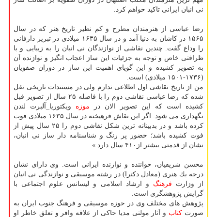
نی انبان ایرانی تاكید خواهم كرد.
رضا عباسی از هنرمندان مطرح و كم نظیر تاریخ هنر كه در سال
۱۵۶۵ در كاشان به دنیا آمد و در سال ۱۶۳۵ میلادی در تبریز دارفانی
را وداع گفت. چندین نقاشی از نوازندگان نی انبان را به زیبایی و با
ظرافتی خاص و توجه به جزئیات این ساز اعجاب انگیز و نوازنده آن
به تصویر كشیده و این گویای اهمیت این ساز در دوران صفویان
(۱۷۳۶-۱۵۰۱ میلادی) است.
من از تاریخ نقاشی اول اطلاعی ندارم ولی در مستندات تاریخی نقل
شده كه رضا عباسی نقاشی دوم را با فاصله ۲۵ سال از تصویر قبل
كشیده است كه این تصویر الان در
موزه
ویكتوریا_آلبرت لندن
نگهداری می شود. اگر این نقاش فرهیخته در سال ۱۶۳۵ میلادی فوت
كرده باشد و در بدبینانه ترین شكل نقاشی دوم را ۲۵ سال پیش از
فوت كشیده باشد؛ حضور پر رنگ و شناسنامه دار ساز نی انبان،
نشان از قدمتی بیشتر از۴۱۰ سال دارد.»
محسن شریفیان، خواننده و نوازنده ایرانی است. وی دارای نشان
درجه یك هنری (معادل دكترا) در رشته موسیقی و نوازندگی نی انبان
از وزارت
فرهنگ
و ارشاد اسلامی و لیسانس علوم اجتماعی با
گرایش پژوهشگری است.
پژوهش های مختلف وی در حوزه موسیقی و فرهنگ جنوب ایران به
صورت
كتاب
و آثار مولتی مدیا حاكی از علاقه وافر و تعلق خاطر او