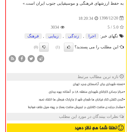
به حفظ ارزشهای فرهنگی و موسیقیایی جنوب ایران است.»
1398/12/20
18:20:34
3034
/ 5
5.0
تگهای خبر:
اجرا
,
زندگی
,
زیبایی
,
فرهنگ
این مطلب را می پسندید؟
(0)
(1)
تازه ترین مطالب مرتبط
نسخه شهرداری برای آرامستان جدید تهران
مرکز درمانی کارکنان شهرداری منطقه ۱۸ در آستانه بهره برداری
گردن کلفتی کنار خیابان ها شورای شهر از جاپارک فروش ها انتقاد نمود
هشدار درباره ی ساخت کلانتری در تجریش ساخت وساز در پهنه سیل خلاف ضوابط
نظرات بینندگان در مورد این مطلب
لطفا شما هم
نظر دهید