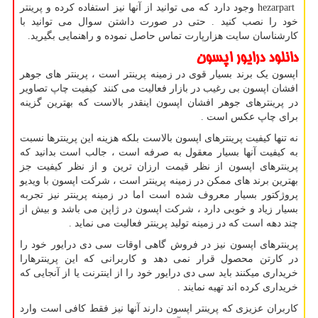
hezarpart
وجود دارد که می توانید از آنها نیز استفاده کرده و پرینتر
خود را نصب کنید . حتی در صورت داشتن سوال می توانید با
کارشناسان سایت هزارپارت تماس حاصل نموده و راهنمایی بگیرید.
دانلود درایور اپسون
اپسون یک برند بسیار قوی در زمینه پرینتر است ، پرینتر های جوهر
افشان اپسون بی رغیب در بازار فعالیت می کنند کیفیت چاپ تصاویر
در پرینترهای جوهر افشان اپسون اینقدر بالاست که بهترین گزینه
برای چاپ عکس است .
نه تنها کیفیت پرینترهای اپسون بالاست بلکه هزینه این پرینترها نسبت
به کیفیت آنها بسیار معقول به صرفه است ، جالب است بدانید که
پرینترهای اپسون از نظر قیمت ارزان ترین و از نظر کیفیت جز
بهترین برند های ممکن در زمینه پرینتر است ، شرکت اپسون با ویدیو
پروژکتور بسیار معروف شده است اما در زمینه پرینتر نیز تجربه
بسیار زیاد و خوبی دارد ، شرکت اپسون در ژاپن می باشد و بیش از
چند دهه است که در زمینه تولید پرینتر فعالیت می نماید .
پرینترهای اپسون نیز در فروش گاهی اوقات سی دی درایور خود را
در کارتن محصول قرار نمی دهد و کاربرانی که این پرینترهارا
خریداری میکنند باید سی دی درایور خود را از اینترنت یا از آنجایی که
خریداری کرده اند تهیه نمایند .
کاربران عزیزی که پرینتر اپسون دارند آنها نیز فقط کافی است وارد