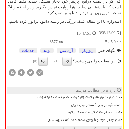
که اگر در نصب درایور پرینتر خود دچار مشکل شدید فقط کافی
است که با پشیتبانی سایت هزار پارت تماس بگیرید و در لحظه و 24
ساعته درایورپرینتر خود را دانلود و نصب کنید
امیدوارم با این مقاله کمک بزرگی در زمینه دانلود درایور کرده باشم.
1398/12/09
15:47:51
3577
/ 5
5.0
تگهای خبر:
رپورتاژ
,
آزمایش
,
تولید
,
خدمات
این مطلب را می پسندید؟
(0)
(1)
تازه ترین مطالب مرتبط
میزبانی از ۱۰ هزار بانو و کودک زائر کارنامه جامع خدمات قرارگاه زینبیه
نسخه شهرداری برای آرامستان جدید تهران
قیمت مصالح ساختمانی ۱۰۰ درصد گران گردید
مرکز درمانی کارکنان شهرداری منطقه ۱۸ در آستانه بهره برداری