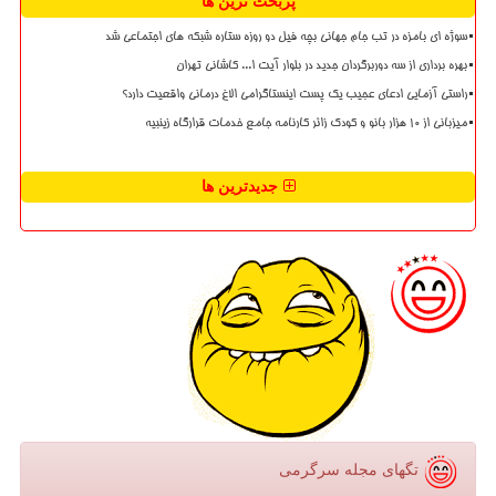
پربحث ترین ها
سوژه ای بامزه در تب جام جهانی بچه فیل دو روزه ستاره شبکه های اجتماعی شد
بهره برداری از سه دوربرگردان جدید در بلوار آیت ا... کاشانی تهران
راستی آزمایی ادعای عجیب یک پست اینستاگرامی الاغ درمانی واقعیت دارد؟
میزبانی از ۱۰ هزار بانو و کودک زائر کارنامه جامع خدمات قرارگاه زینبیه
جدیدترین ها
تگهای مجله سرگرمی