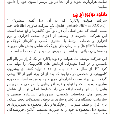
سایت هزارپارت شوند و از آنجا درایور پرینتر اپسون خود را دانلود
نماییند .
دانلود درایور اچ پی
شرکت هیولت پاکارد
(
که به آن
HP
گفته میشود
) (/
)
HEW-lit PAK-ərd
ˈhjuːlɪt ˈpækərd/
یک شرکت فناوری اطلاعات چند
ملیتی است که مقر اصلی آن در پالو آلتو، کالیفرنیا واقع شده است.
این شرکت مجموعه ی وسیعی از اجزای سخت افزاری و نرم
افزاری و خدمات مرتبط با مشتری، کسب و کارهای کوچک و
متوسط
(SMB
ها) و سازمان های بزرگ که شامل بخش های مربوط
به مشتریانِ دولتی، بهداشت و آموزش میشود را توسعه داده است.
این شرکت توسط بیل هیولت و دیوید پاکارد در یک گاراژ در پالو آلتو
تاسیس و در ابتدا تجهیزات آزمایش های الکترونیک را تولید می
کرد
. HP
از سال ۲۰۰۷ تا نیمه ی ۲۰۱۳ تولید کننده ی پیشروی
کامپیوترهای شخصی در دنیا بود که بعد از آن برند لنوو از
HP
پیشی
گرفت. این برند سخت افزارهای مربوط به بخش محاسبات، ذخیره
سازی داده و شبکه را تولید و نرم افزارهایی را طراحی و سرویس
هایی را در این رابطه ارائه می داد. خطوط اصلی تولید آن شامل
سرویس های محاسبات شخصی، سرورهای استاندارد صنعتی و
سازمانی، دستگاه های ذخیره سازی مربوطه، محصولات تحت شبکه،
نرم افزار و طیف متنوعی از چاپگرها و دیگر محصولات تصویرپردازی
میشود
. HP
محصولات خود را به صورت مستقیم، آنلاین، فروشندگان