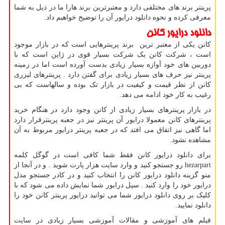
پرینتر برند های مختلفی دارد و معتبرترین برند هارا ما در ذیل به شما
معرفی کرده و نحوه دانلود درایور آن را توضیح خواهیم داد.
دانلود درایور کانن
کانن یکی از معتبر ترین برند پرینترهایی است که در بازار موجود
است ، شرکت کانن یک شرکت بسیار قوی در ژاپن است که با
دوربین های خود آوازه بسیار زیادی بدست آورده است اما در زمینه
پرینتر نیز حرف های بسیار زیادی برای گفتن دارد . پرینترهای لیزری
کانن از نظر قیمت و کیفیت در بازار تک بوده و سالهاست که بی
رغیب به کار خود ادامه می دهد.
در بازار پرینترهای بسیار زیادی از کانن وجود دارد در هنگام خرید
پرینترهای کانن معمولا درایور آن پرینتر نیز در جعبه پرینترقرار دارد
اما گاهی نیز اتفاق می افتد که در جعبه پرینتر درایور مربوط به آن
مشاهده نشود.
برای دانلود درایور کانن فقط شما کافی است در گوگل کلمه
hezarpart
رو جستجو کنید و وارد سایت هزار پارت شوید . و در آنجا از
منو گزینه دانلود درایور کانن را انتخاب کنید و در کادر جستجو مدل
درایور خود را وارد کنید . سپل درایور شما نمایش داده می شود که با
کلیک بر روی دانلود درایور شما می توانید درایور پرینتر کانن خود را
دانلود نمایید.
فیلم های آموزشی و مقالات آموزشی بسیار زیادی در سایت