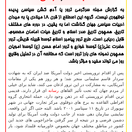
به گزارش مجله سرگرمی ترور یا آدم كشی سیاسی پدیده
نوظهوری نیست. گرچه این اصطلاح از قرن ۱۸ میلادی پا به میدان
ادبیات سیاسی جهان گذاشت اما به یقین، در دوره های مختلف
تاریخ، همچون تاریخ صدر اسلام و تاریخ حیات امامان معصوم،
قابل ردیابی است. طرح ترور پیامبر اسلام توسط قبیله قریش، ترور
حضرت علی(ع) توسط خوارج و ترور امام حسن (ع) توسط امویان
همچون نمونه های بارز ترور است كه مطالعه آن در تحلیل وقایع
روز می تواند مفید و مؤثر باشد.
پس از اقدام تروریستی اخیر دولت آمریكا ضد ایران كه به شهادت
سردار قاسم سلیمانی منجر شد؛ و هر روز هم یكی از مقامات
آمریكایی، به مشاركت در این ترور اذعان می كنند، شاید برای خیلی
از مردم جهان كه تحت تأثیر القاهای
رسانه
ای قرار دارند، قدیمی
ترین اقدام تروریستی كه در ذهن وجود دارد، حمله انتحاری گروه
افراطی القاعده به برج های دوقلوی مركز تجارت جهانی در شهر
نیویورك در تاریخ ۱۱ سپتامبر ۲۰۰۱ باشد. البته حتی اگر این واقعه،
نمایشی سازمان دهی شده از جانب دولت وقت آمریكا برای تولید
دشمن فرضی و در نتیجه از سر گرفتن ماجراجویی های جدید این
كشور در مناطق مختلف جهان بخصوص خاورمیانه قلمداد شود، باز
هم نقطه عطفی در نظریه پردازی های ترور است.