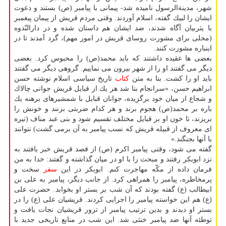
شهر، مدینةالرسول نامیده شد- پیمانی با پیامبر (ص) بستند و دعوت
ایشان را لبیك گفته، اسلام آوردند. وقتی مردم قریش از پیمان پیغمبر
با یثربیان آگاه شدند، ضد ایشان هم داستان شده و در دارالنّدوه
(محلی برای مشورت روسای قریش در امور مهم)، گرد آمدند تا در
اینباره مشورت كنند.
بعضی ها عقیده داشتند كه باید محمد(ص) را محبوس كرد. بعضی
دیگر می گفتند او را از شهر بیرون می نماییم. گروهی دیگر می گفتند
باید او را كشت. بنا به متن
كتاب
تاریخ سیاسی اسلام نوشته حسن
ابراهیم حسن، «سرانجام بنا شد هر یك از قبایل قریش جوانی چالاك
و شجاع از میان خود برگزیده، جوانان قبایل با شمشیرهای برهنه یك
باره بر محمد(ص) هجوم برند و هر كدام ضربتی بزنند و خونش را
بریزند، تا خون او بر قبایل مختلف تقسیم شود و بنی عبد مناف (تیره
ای معروف از قبیله قریش كه نسب پیامبر به آن برمی گشت) نتوانند
با آنها بجنگند.»
گفته می شود، وقتی پیامبر اكرم (ص) از قصد قریش خبر یافتند به
نزد ابوبكر رفتند و مبحث را با او در میان گذاشته و گفتند: خدا به من
فرمان داده از مكّه مهاجرت كنم. ابوبكر در این
سفر
سخت و
پرمخاطره، پیامبر را همراهی كرد. از جانب دیگر، پیامبر به علی بن
ابیطالب (ع) گفته بودند كه آن شب بر بستر او بخوابد. حضرت علی
(ع) هم این خواسته پیامیر را اجرایی كردند. قریشیان علی (ع) را در
بستر او دیدند و بدین ترتیب پیامبر از ترور قریشیان نجات یافت و
توطئه آنها ضد پیامبر خنثی شد. این شب در منابع تاریخی جدید با