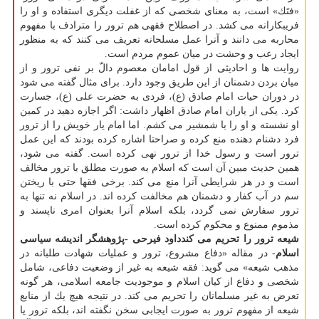
«فتَك» است، به معنای شخصی كه از غفلت دیگری استفاده و او را
فریبكارانه می كشد. در اصطلاح فقهی هم ترور را مترادف با مفهوم
محاربه می دانند و آنرا عمل مسلحانه تعریف می كنند كه به منظور
ایجاد رعب و وحشت در میان عموم مردم است.
روایت ها و احادیثی از قول امامان معصوم دالّ بر نفی ترور و از
میان بردن دشمنان از این طریق وجود دارد. برای مثال گفته می شود
در دوران حیات امام صادق (ع)، فردی به حضرت علی (ع)، جسارت
كرد. یكی از یاران امام صادق اظهار داشت: اگر اجازه دهید در كمین
او نشسته و او را با شمشیر می كشم. اما امام یار خویش را از ترور
فرد دشنام دهنده منع كرده و صراحتا اشاره كرده بودند كه این عمل
ترور است و رسول خدا از ترور نهی كرده است. گفته می شود،
همین حدیث مبین آن است كه اسلام به صورت مطلق با ترور مخالف
است و در هر شرایطی آنرا منع می كند. برخی فقها حتی با ریختن
سم در آب كفار و دشمنان هم مخالفت كرده اند. در اسلام نه تنها به
ترور سفارش نمی گردد، بلكه اسلام آنرا بعنوان امری ناپسند و
مذموم ممنوع و محكوم كرده است.
شیعه ترور را تحریم می كند
داود فیرحی -پژوهشگر اندیشه سیاسی
اسلام
- در مقاله «دفاع مشروع، ترور و عملیات شهادت طلبانه در
مذهب شیعه» می گوید: فقه شیعه به غیر از وضعیت دفاعی، شامل
شخصی و دفاع از كیان اسلام و موجودیت جامعه اسلامی، هر گونه
تعرض به غیر مسلمانان را تحریم می كند. در نتیجه هیچ یك از منابع
شیعه از مفهوم ترور به صورت ایجابی سخن نگفته اند، بلكه ترور یا