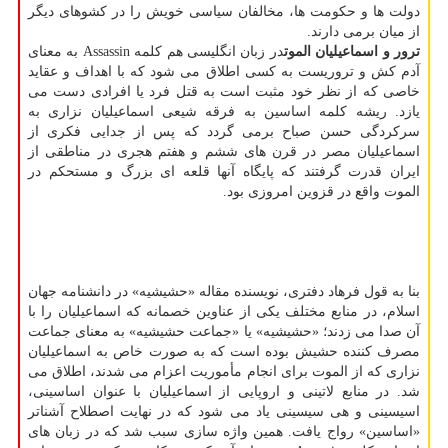
دولت ها و حكومت ها، مخالفان سیاسی خویش را در كشوهای دیگر
از میان برمی دارند.
ترور و اسماعیلیان الموت
در زبان انگلیسی هم كلمه Assassin به معنای
آدم كش و تروریست به كسی اطلاق می شود كه با اهداف و عقاید
خاصی كه از نظر خود مثبت است به قتل فرد یا افرادی دست می
یازد. ریشه كلمه اساسین به فرقه شیعی اسماعیلیان نزاری به
سركردگی حسن صباح برمی گردد كه پس از جدایی فكری از
اسماعیلیان مصر در قرن های ششم و هفتم هجری در مناطقی از
ایران قدرت گرفتند كه پایگاه آنها قلعه ای بزرگ و مستحكم در
الموت واقع در قزوین امروزی بود.
بنا به قول فرهاد دفتری، نویسنده مقاله «حشیشیه» در دانشنامه جهان
اسلام، در منابع مختلف یكی از عناوین خصمانه كه اسماعیلیان را با
آن صدا می زدند؛ «حشیشیه» یا «جماعت حشیشیه» به معنای جماعت
مصرف كننده حشیش بوده است كه به صورت خاص به اسماعیلیان
نزاری كه از الموت برای انجام مأموریت اعزام می شدند، اطلاق می
شد. در منابع لاتینی و اروپایی از اسماعیلیان با عنوان اساسینی،
اسیسینی و هی سیسینی یاد می شود كه در نهایت اصطلاح آشناتر
«اساسین» رواج یافت. همین واژه سازی سبب شد كه در زبان های