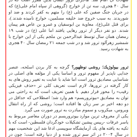
سال ۴۰ هجری، سه تن از خوارج (گروهی از سپاه امام علی(ع) كه
در جریان جنگ صفین كه علی (ع) را متهم به كفر كردند و ضد او
شوریدند. به سبب خروج ضد خلیفه مسلمین، خوارج نامیده شدند.)،
برای قتل علی(ع)، معاویة بن ابوسفیان و عمرو بن عاص هم پیمان
شدند. دو نفر دیگر از ترور رهایی یافتند اما علی (ع) در شب ۱۹
رمضان همان سال توسط عبدالرحمن بن ملجم یكی از این خوارج با
شمشیر زهرآلود ترور شد و در شب جمعه ۲۱ رمضان سال ۴۰ هجری
به شهادت رسید.
ترور بیولوژیك؛ روشی نوظهور؟
گرچه به كار بردن اسلحه، عنصر
جدایی ناپذیر از مفهوم ترور و اساسا یكی از مؤلفه های اصلی در
شناسایی مصادیق ترور است اما شاید با عنایت به تغییر روش های به
كار گرفته در ترورها، لازم است تعریف كلی تر «حذف فیزیكی
رقیب» را محور قرار دهیم. با همین تعریف است كه به راحتی می
توان به مصادیق «بیوتروریسم» هم وارد شد؛ اصطلاحی كه حداقل در
دو دهه اخیر بر سر زبان ها افتاده است؛ روشی كه از راه انتقال
ویروس، میكروب و سموم مبادرت به ترور صورت می گیرد.
یكی از معروف ترین موارد بیوتروریسم در دوران معاصر مربوط به
یاسر عرفات -رییس پیشین تشكیلات خودگردان فلسطین- است كه با
تكیه به یافته های یك آزمایشگاه سوییسی ادعا شد این شخصیت مهم
در سال ۲۰۰۴ در اثر سم ترور شده و از دنیا رفته است؛ چون در