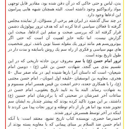
بدن، لباس و حتی خاكی كه در آن دفن شده بود، مقادیر قابل توجهی
مواد رادیواكتیو وجود داشته است. البته همچنان شبهه هایی پیرامون
این ادعاها وجود دارد.
در چند سال گذشته در ایران هم برخی از مسؤلان، از نماینده مجلس
گرفته تا فعالان سیاسی ادعا كرده اند كه هدف ترور بیولوژیك دشمن
قرار گرفته اند كه بررسی صحت و سقم این ادعاها، مبحث این
گزارش نیست، اما نكته حایز اهمیت آن است كه حتی اگر
بیوتروریسم هم مانند ترور یك مقوله نسبتا نوین باشد، ترور شخصیت
های مهم سیاسی و فكری از راه سم یك روش باسابقه و مدت دار در
طول تاریخ بوده است.
ترور امام حسن (ع) با سم
معروف ترین حادثه تاریخی كه در این
تقسیم بندی می گنجد، شهادت حسن بن علی (ع) - دومین امام
شیعیان- است كه داستان آنرا بارها شنیده ایم. در ماه صفر سال ۵۰
هجری، معاویه بن ابوسفیان -خلیفه اول امویان-، امام حسن مجتبی
(ع)، را با همكاری جعده، دختر اشعث بن قیس همسر امام مسموم و
به شهادت رساند. البته بنا به تایید تاریخ یعقوبی، امام حسن در
ساعات آخر عمرشان در صحبتی كه با برادرشان امام حسین (ع)
داشتند، بر این مورد تاكید كرده بودند كه پیشتر چندبار به ایشان سم
تجویز شده بود اما هر بار از دام توطئه و ترور نجات پیدا می كردند تا
اینكه در آخر توسط همسرش ترور شدند.
احمدرضا خضری، نویسنده كتاب تاریخ تشیع، معتقد است: با آنكه
امام حسن ضد السلام بر مبنای پیمانی كه با معاویه بسته بودند از