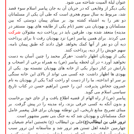
عنوان لیلة المبیت شناخته می شود.
یكی دیگر از وقایعی كه در جریان آن به جان پیامبر اسلام سوء قصد
شد، مربوط به سال سوم هجری است كه طی آن یكی از مسلمانان
دو نفر را به اشتباه كشته بود. بر مبنای پیمان دوستی كه بین
مسلمانان و یهودیان بنی نضیر (نام یكی از طایفه های یهود مستقر در
مدینه) منعقد شده بود، طرفین باید در پرداخت دیه مقتولان
شركت
می كردند. برای همین پیامبر (ص) نزد یهودیان رفت تا برای پرداخت
دیه آن دو نفر از آنها كمك بخواهد. قول دادند كه طبق پیمان نامه،
سهم خویش را از دیه، پرداخت كنند.
یكی از یهودیان اظهار داشت: «هرگز محمد را چنین آسان به دست
نخواهید آورد.» در آن لحظه پیامبر (ص) به همراه برخی از اصحاب و
یارانش در كنار دیوار یكی از خانه های یهودیان نشسته بود. یكی از
یهودی ها اظهار داشت: چه كسی می تواند از بالای این خانه سنگی
بر سر او انداخته، ما را از دست او راحت كند؟ یكی از یهودیان به نام
عمرون جحاش پذیرفت. این را حسن ابراهیم حسن در كتاب تاریخ
سیاسی اسلام می گوید.
پیامبر (ص) از راه الهام از قضیه اطلاع یافت و از جای خود برخاست
و بدون آنكه به كسی حرفی بزند، راه مدینه را در پیش گرفت. بر
مبنای تصریح منابع تاریخی، این توطئه یهودیان برای قتل پیغمبر عامل
جنگ مسلمانان و یهودیان شد كه به جنگ بنی نضیر مشهور است.
ترور علی بن ابیطالب(ع)
علی بن ابیطالب (ع) نخستین امام شیعیان و
چهارمین خلیفه اهل تسنن هم ترور شد و متأسفانه این ترور سبب
شهادت آن امام شد. ماجرای ترور ایشان بدین مقرر است كه در