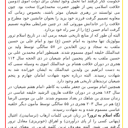
حكومت كنار گرفتند اما تحمل وجود ایشان برای دولت اموی (دومین
خلافت اسلامی پس از ظهور حضرت محمد(ص)) سخت بود. چون
می توانستند در رهبری شیعیان موثر باشند، بخصوص زمانی كه
معاویه تصمیم گرفت فرزند خود یزید را بعنوان جانشین خود مطرح و
خلافت را در خاندانش موروثی كند. در چنین شرایطی معاویه تصمیم
گرفت امام حسن (ع) را از سر راه خود بردارد.
البته آن طور كه از منابع تاریخی شیعه برمی آید، در تاریخ اسلام ترور
بیولوژیك تنها محدود به امام حسن (ع) نبود و امام علی بن حسین
ملقب به سجاد و زین العابدین در ۵۷ سالگی توسط ولید بن
عبدالملك خلیفه اموی مسموم شدند. همینطور امام محمدبن علی بن
حسین ملقب به باقر پنجمین امام شیعیان در ذی الحجه سال ۱۱۴
هجری در دوران خلافت هشام بن عبدالملك اموی به وسیله سمی كه
به دست ابراهیم بن ولیدبن عبدالملك به ایشان خورانده شد به
شهادت رسیدند. البته درباره نحوه شهادت امامان چهارم و پنجم
شیعیان تردیدهای تاریخی هم وجود دارد.
همچنین امام موسی بن جعفر ملقب به كاظم -امام هفتم شیعیان- در
سال ۱۸۳ هجری در دوران خلافت هارون الرشید خلیفه عباسی در
زندان سندی بن شاهك در بغداد مسموم شدند. علی بن موسی الرضا
(ع) هم در سال ۲۰۳ هجری در ۵۵ سالگی توسط مأمون دیگر خلفیه
عباسی مسموم شده و به شهادت رسیدند.
نگاه اسلام به ترور؟
در زبان عربی كلمات ارهاب (ترسانیدن)، اغتیال
(پنهانی كسی را از پای درآوردن) و اهراق (خونریزی) معادل ترور
گرفته می شود. البته معروف ترین كلمه عربی در معنای ترور،