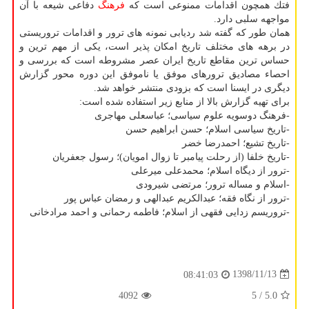
فتك همچون اقدامات ممنوعی است كه
فرهنگ
دفاعی شیعه با آن
مواجهه سلبی دارد.
همان طور كه گفته شد ردیابی نمونه های ترور و اقدامات تروریستی
در برهه های مختلف تاریخ امكان پذیر است، یكی از مهم ترین و
حساس ترین مقاطع تاریخ ایران عصر مشروطه است كه بررسی و
احصاء مصادیق ترورهای موفق یا ناموفق این دوره محور گزارش
دیگری در ایسنا است كه بزودی منتشر خواهد شد.
برای تهیه گزارش بالا از منابع زیر استفاده شده است:
-فرهنگ دوسویه علوم سیاسی؛ عباسعلی مهاجری
-تاریخ سیاسی اسلام؛ حسن ابراهیم حسن
-تاریخ تشیع؛ احمدرضا خضر
-تاریخ خلفا (از رحلت پیامبر تا زوال امویان)؛ رسول جعفریان
-ترور از دیگاه اسلام؛ محمدعلی میرعلی
-اسلام و مساله ترور؛ مرتضی شیرودی
-ترور از نگاه فقه؛ عبدالكریم عبدالهی و رمضان عباس پور
-تروریسم زدایی فقهی از اسلام؛ فاطمه رحمانی و احمد مرادخانی
1398/11/13
08:41:03
4092
/ 5
5.0