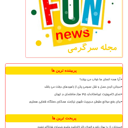
پربیننده ترین ها
آیا همه انسان ها خواب می بینند؟
مجانی کردن حمل و نقل عمومی یکی از راهبردهای دولت می باشد
نمای کامپوزیت غیراستاندارد ۳۵ هزار ساختمان در تهران
برای رفع موانع حقوقی مدیریت شهری نیازمند همکاری دستگاه قضایی هستیم
پربحث ترین ها
میزبانی از ۱۰ هزار بانو و کودک زائر کارنامه جامع خدمات قرارگاه زینبیه