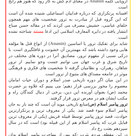
اروپایی كلمه Assassin در معنای آدم كش به كار رود كه هنوز هم رایج
است.
افسانه پرتكراری كه درباره فداییان اسماعیلی شنیده شده آن است
كه این گروه قبل از مبادرت به ترور شخصیت های مهم همچون
خلفای عباسی، حشیش مصرف می كردند كه در مقاله حسن صباح
انتشار یافته در دایره المعارف اسلامی این ادعا
مستند
شناخته نشده
است.
شاید برای تفكیك ترور یا اساسین (Assassin) از انواع قتل ها مؤلفه
هایی وجود داشته باشد كه مهمترین آن خشونت و غافلگیری است. با
دركی نسبی از مفهوم ترور، مصادیق آنرا در دوره های مختلف در
تاریخ شرق و غرب جهان می توانیم جست وجو نماییم. از ترور
شاهان، رهبران، و نظامیان گرفته تا شخصیت های فكری و فرهنگی
موثر در جامعه مصداق های متنوع از ترور است.
در این میان اگر دوره تاریخی صدر اسلام و دوران حیات امامان
معصوم را محور بررسی قرار دهیم؛ می بینیم كه علاوه بر حضرت
محمد (ص) بعنوان آورنده این دین، برخی از دنبال كنندگان راه و
مكتب ایشان هم در معرض ترور قرار گرفتند.
ترور پیامبر اسلام (ص)
منابع تاریخی موید آن است كه چند بار به جان
پیامبر اسلام سوء قصد شد. یكی از معروف ترین و پرتكرارترین
حوادث، قصد ترور پیامبر توسط قبیله قریش (یكی از معروف ترین
قبایل عرب كه پیامبر اسلام هم از این قبیله بود) است كه در سال
سیزدهم بعثت رخ داد.
در این مقطع، مردم یثرب -كه پس از مهاجرت پیامبر اسلام بدان