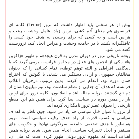
پیش از هر سخنی باید اظهار داشت كه ترور (Terror) كلمه ای
فرانسوی هم معنای آدم كشی، ترس زیاد، عامل وحشت، رعب و
هراس است و به كسی كه برای رسیدن به هدف خود كسی را
غافلگیرانه بكشد یا در جامعه وحشت و هراس ایجاد كند، تروریست
گفته می شود.
ریشه تاریخی ترور در دوران مدرن به قرن هیجدهم و ظهور «ژاكوبن
ها» -یكی از انجمن های فعال در مجلس فرانسه- برمی گردد كه با
دیدگاهی افراطی و البته توهم توطئه، تمام كسانی را كه بعنوان
مخالفان جمهوری و آزادی دستگیر می شدند، با گیوتین كه اختراع
همان دوره بود، اعدام می كردند. بدین ترتیب، درجریان انقلاب
فرانسه كه هدف آن جدایی از نظام سلطنت بود، نیم میلیون انسان از
دم تیغ گذشتند. برپایه مقاله اعدام انقلابیون، كلمه ترور برای اولین
بار در همین دوره بار سیاسی پیدا كرد. برای همین هم این مقطع
تاریخی را بعنوان عصر ترور نامگذاری كرده اند.
از ترور با عنوان قتل سیاسی هم یاد می شود، چون ناظر به اهداف
سیاسی و كسب قدرت از راه حذف رقیب سیاسی است. ترور
همینطور با هدف تضعیف جامعه، سرنگونی نهادها و حكومت های
مستقر و ایجاد تغییرات سیاسی انجام می شود. شاید برپایه همین
اهداف است كه مفهوم ترور دولتی ظهور كرده است كه طی آن،