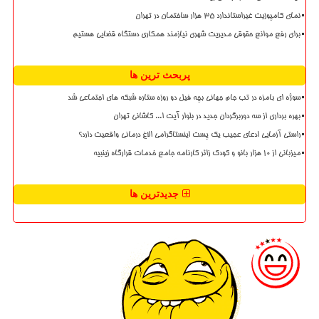
نمای کامپوزیت غیراستاندارد ۳۵ هزار ساختمان در تهران
برای رفع موانع حقوقی مدیریت شهری نیازمند همکاری دستگاه قضایی هستیم
پربحث ترین ها
سوژه ای بامزه در تب جام جهانی بچه فیل دو روزه ستاره شبکه های اجتماعی شد
بهره برداری از سه دوربرگردان جدید در بلوار آیت ا... کاشانی تهران
راستی آزمایی ادعای عجیب یک پست اینستاگرامی الاغ درمانی واقعیت دارد؟
میزبانی از ۱۰ هزار بانو و کودک زائر کارنامه جامع خدمات قرارگاه زینبیه
جدیدترین ها