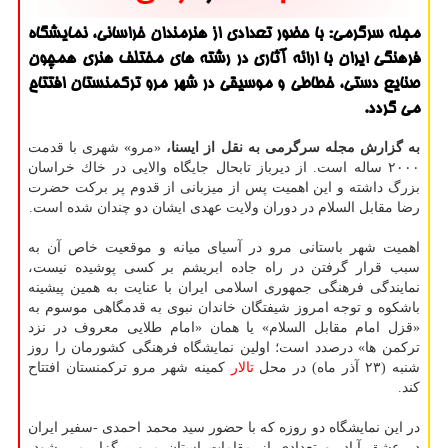
مجله سرگرمی: با حضور تعدادی از هنرمندان خراسانی، نمایشگاه
فرهنگی ایران با ارائه آثاری در رشته های مختلف هنری همچون
صنایع دستی، خطاطی و موسیقی در شهر مرو تركمنستان افتتاح
می گردد.
به گزارش مجله سرگرمی به نقل از ایسنا،
«مرو» شهری با قدمت
۲۰۰۰ ساله است. از دیرباز تابحال جایگاه والایی در خاك خراسان
بزرگ داشته و این اهمیت پس از میزبانی از قدوم پر بركت حضرت
رضا مقابل السلام در دوران ولایت عهدی ایشان دو چندان شده است.
اهمیت شهر باستانی مرو در آسیای میانه و موقعیت خاص آن به
سبب قرار گرفتن در راه جاده ابریشم بر كسی پوشیده نیست،
نمایندگی فرهنگی جمهوری اسلامی ایران با عنایت به همین پیشینه
باشكوه و توجه امروز شیفتگان خاندان نبوی به قدمگاهی موسوم به
«قزل امام مقابل السلام» یا همان «امام طلایی معروف در نزد
تركمن ها» درصدد است؛ اولین نمایشگاه فرهنگی كشورمان را روز
شنبه (۲۳ آذر ماه) در محل
تالار
كمینه شهر مرو تركمنستان افتتاح
كند.
در این نمایشگاه دو روزه كه با حضور سید محمد احمدی -سفیر ایران
در عشق آباد- و تعدادی از مقامات استان مرو برگزار می شود،