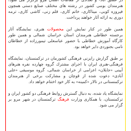
هنرمندان بومی كشور در رشته های مختلف صنایع دستی همچون
فیروزه كوبی، میناكاری، خاتم كاری، قلم زنی، كاشی كاری، ترمه
دوزی به ارائه آثار خواهند پرداخت.
همین طور در كنار نمایش این
محصولات
هنری، نمایشگاه آثار
برجسته خطاطی هنرمندان استان خراسان شمالی و همین طور
كارگاه آموزش خطاطی با حضور عباسعلی تیمورزاده از خطاطان
نامی بجنوردی دایر خواهد بود.
بر طبق گزارش رایزنی فرهنگی كشورمان در تركمنستان، نمایشگاه
فرهنگی-هنری ایران با اجرای مشترك گروه چهارده نفره هنرهای
آیینی «جایلان» اعزامی از خراسان شمالی، گروه موسیقی «علی
آبادی» دعوت شده از قوچان و مشاركت برخی از هنرمندان
تركمنستانی در تالار «كمینه» به كار خود اختتام خواهد داد.
نمایشگاه یاد شده، به دنبال گسترش روابط فرهنگی دو كشور ایران و
تركمنستان، با همكاری وزارت
فرهنگ
تركمنستان در شهر مرو بر
گزار می شود.