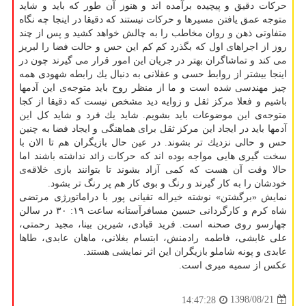
حركات دقیق و پیچیده برآمده اند و هنوز آن طور كه باید و شاید
متوجه عمق یافتن مسیرها و حركات نیستند كه دقیقا در اینجا چه نگاه
متفاوتی ذهن و روان مخاطب را به چالش خواهد كشید و پس از چند
روز از اجراهای اول كه بگذرد كم كم این حس و حالت فضا را لبریز
می كند و تماشاگران بهتر در جریان این امور قرار می گیرند چون در
اینجا بیشتر از روابط حسی و عقلانی به دنبال یك رابطه شهودی همه
چیز مهندسی شده است و ما از منظر روح باید متوجه‌ی این آدمها
باشیم و فعلا مركز ثقل و زوایه دید مشخص نیست كه دقیقا از كجا
متوجه‌ی این موضوعات باید بشویم. شاید یك فرد و شاید كل این
آدمها باید در ایجاد این مركز ثقل برای هماهنگی و ایجاد فضا به چنین
حس و حالی نزدیك تر بشوند. در عین حال بازیگران هم تا الان با
سخت گیری هایی مواجه بوده اند كه حركات زائد نداشته باشند اما
حالا وقت آن هست كه كمی آزاد بشوند تا بتوانند بازی خلاقه‌ی
خودشان را به كار گیرند و رنگ و بوی كار هم پر رنگ تر بشود.
نمایش «برگشتن» نوشته خیراله تقیانی پور با دراماتورژی مرتضی
شاه كرم و كارگردانی حسین مسافرآستانه ساعت ۱۹: ۳۰ در سالن
چهارسو روی صحنه است. فرید قبادی، شیرین بینا، مجید رحمتی،
علی غابشی، فاطمه رادمنش، ابتسام بغلانی، ماهان عابدی، طاها
عابدی و پونه شاملو بازیگران این اثر نمایشی هستند.
عكس از سمیه میری است.
1398/08/21
14:47:28