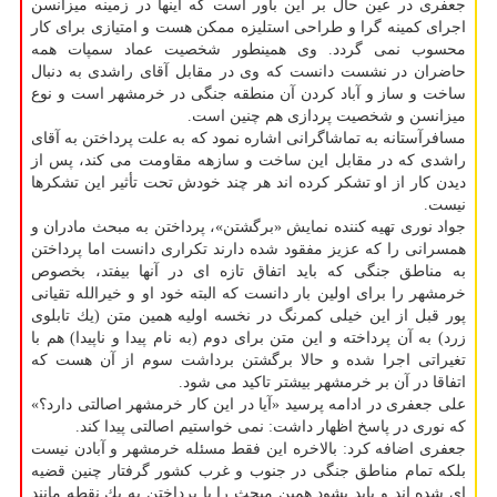
جعفری در عین حال بر این باور است كه اینها در زمینه میزانسن
اجرای كمینه گرا و طراحی استلیزه ممكن هست و امتیازی برای كار
محسوب نمی گردد. وی همینطور شخصیت عماد سمپات همه
حاضران در نشست دانست كه وی در مقابل آقای راشدی به دنبال
ساخت و ساز و آباد كردن آن منطقه جنگی در خرمشهر است و نوع
میزانسن و شخصیت پردازی هم چنین است.
مسافرآستانه به تماشاگرانی اشاره نمود كه به علت پرداختن به آقای
راشدی كه در مقابل این ساخت و سازهه مقاومت می كند، پس از
دیدن كار از او تشكر كرده اند هر چند خودش تحت تأثیر این تشكرها
نیست.
جواد نوری تهیه كننده نمایش «برگشتن»، پرداختن به مبحث مادران و
همسرانی را كه عزیز مفقود شده دارند تكراری دانست اما پرداختن
به مناطق جنگی كه باید اتفاق تازه ای در آنها بیفتد، بخصوص
خرمشهر را برای اولین بار دانست كه البته خود او و خیرالله تقیانی
پور قبل از این خیلی كمرنگ در نخسه اولیه همین متن (یك تابلوی
زرد) به آن پرداخته و این متن برای دوم (به نام پیدا و ناپیدا) هم با
تغیراتی اجرا شده و حالا برگشتن برداشت سوم از آن هست كه
اتفاقا در آن بر خرمشهر بیشتر تاكید می شود.
علی جعفری در ادامه پرسید «آیا در این كار خرمشهر اصالتی دارد؟»
كه نوری در پاسخ اظهار داشت: نمی خواستیم اصالتی پیدا كند.
جعفری اضافه كرد: بالاخره این فقط مسئله خرمشهر و آبادن نیست
بلكه تمام مناطق جنگی در جنوب و غرب كشور گرفتار چنین قضیه
ای شده اند و باید بشود همین مبحث را با پرداختن به یك نقطه مانند