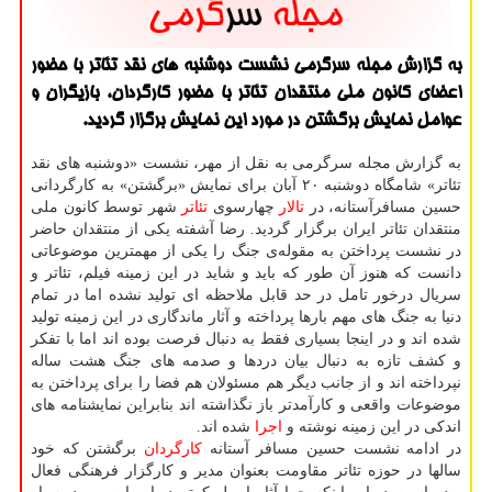
به گزارش مجله سرگرمی نشست دوشنبه های نقد تئاتر با حضور
اعضای كانون ملی منتقدان تئاتر با حضور كارگردان، بازیگران و
عوامل نمایش برگشتن در مورد این نمایش برگزار گردید.
به گزارش مجله سرگرمی به نقل از مهر، نشست «دوشنبه های نقد
تئاتر» شامگاه دوشنبه ۲۰ آبان برای نمایش «برگشتن» به كارگردانی
حسین مسافرآستانه، در
تالار
چهارسوی
تئاتر
شهر توسط كانون ملی
منتقدان تئاتر ایران برگزار گردید. رضا آشفته یكی از منتقدان حاضر
در نشست پرداختن به مقوله‌ی جنگ را یكی از مهمترین موضوعاتی
دانست كه هنوز آن طور كه باید و شاید در این زمینه فیلم، تئاتر و
سریال درخور تامل در حد قابل ملاحظه ای تولید نشده اما در تمام
دنیا به جنگ های مهم بارها پرداخته و آثار ماندگاری در این زمینه تولید
شده اند و در اینجا بسیاری فقط به دنبال فرصت بوده اند اما با تفكر
و كشف تازه به دنبال بیان دردها و صدمه های جنگ هشت ساله
نپرداخته اند و از جانب دیگر هم مسئولان هم فضا را برای پرداختن به
موضوعات واقعی و كارآمدتر باز نگذاشته اند بنابراین نمایشنامه های
اندكی در این زمینه نوشته و
اجرا
شده اند.
در ادامه نشست حسین مسافر آستانه
كارگردان
برگشتن كه خود
سالها در حوزه تئاتر مقاومت بعنوان مدیر و كارگزار فرهنگی فعال