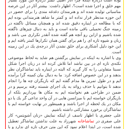
بوده است درباره اینكه چرا آثار اصیل كمتر درباره این مورد بسیار
مهم خلق و اجرا شده است؟، اظهار داشت: بیشتر آثار در این عرصه
مناسباتی تولیده شده اند و هنرمندان دغدغه مندی را برای حضور در
این حوزه مدنظر قرار نداده اند و كمتر ما شاهد هنرمندانی بوده ایم
كه با مطالعه در اینباره دقیق شده اند و همچنان مسائل ناگفته در
زمینه جنگ تحمیلی باقی مانده است و باید به دنبال چیزهای ناگفته
شده باشیم و ازاین رو آنچه هم گفته شده آنقدر تكراری می باشد و
زبان و شیوه تازه ای را هم برای گفتن همان تكرارها كمتر یافته ایم و
این خود دلیل آشكاری برای خلق نشدن آثار درجه‌ی یك در این زمینه
است.
وی با اشاره به اینكه در نمایش برگشتن هم شاید به لحاظ موضوعی
نكته‌ی تازه ای در بین نباشد اما تلاش كرده اند در زبان اجرا شكل
نسبتا متفاوتی را به كار گیرند كه البته در اینباره باید تماشاگران نظر
بدهند و در این خصوص اضافه كرد: ما به دنبال بیان كمینه گرا برآمده
ایم و در طول تمرین ها مدام گفته ایم كه بازیگران چه ها را انجام
ندهند تا بتوانیم با حذف زوائد به یك اجرای شسته رفته برسیم و در
ضمن در طراحی هم نخواسته ایم به مكان ها بپردازیم بلكه از
بازیگران خواسته ایم با میزانسن هایی در آن واحد تداعی گر یك یا دو
مكان در یك لحظه از اجرا باشند و همینطور در نهایت خواسته ایم با
تماشاگران برخورد مشاركتی داشته باشیم.
علی جعفری با اظهار تاسف از اینكه نمایش «زنان آشویتس» كار
علی صفری در
تماشاخانه
شهرزاد به علت نداشتن تماشاگر تعطیل
شده است، در ابتدا اعلام نمود كه این متن حرف تازه ای ندارد و با