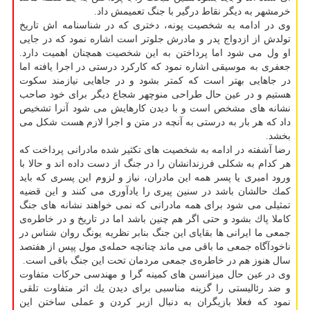
خرمشهر به دیگر نقاط درگیر با جنگ تعمیمش داد.
وی در ادامه به شخصیت پونه، دختری كه در شناسنامه اش تاریخ
تولدش از ازدواج پدر و مادرش جلوتر است اشاره نمود كه در جایی
او ول می شود اما پرداختن به این شخصیت همچنان اهمیت دارد.
جعفری به موسیقی اشاره نمود كه كاركرد درستی در اجرا یافته اما
در جاهایی بهتر است كه كمتر بشود و در جاهایی نیازمند سكوت
هستیم و در عین حال طراحی منوچهر شجاع دیگر برای خود صاحب
نشانه های مشخص است و با دیدن كارهایش می شود آنرا تشخیص
داد كه هر بار به درستی به آنچه در متن و اجرا لازم هست شكل می
بخشد.
رضا آشفته در ادامه به شخصیت های تكثیر شده مادرانی پرداخت كه
هر كدام به شكلی فرزندانشان را در جنگ از دست داده اند و حالا با
ورود امیری یا پسر همه این مادران، نیاز و لزوم این پسری كه باید
كمك حالشان باشد در سنین پیری را یادآوری می كنند و این قضیه
تمثیلی می شود برای همه مادرانی كه نمی خواهند نشانه های جنگ
كاملا پاك بشود و حتی اگر هم چنین باشد اما در تاریخ و در خاطره‌ی
جمعی ما ایرانی ها بقایای این جنگ بنابر نظریه یونگ روان شناس در
ناخودآگاه جمعی ما باقی می ماند چنانچه حمله‌ی مول پپس از هفتصد
سال هنوز هم در خاطره‌ی جمعی مردمان تحت این جنگ باقی است.
وی در عین حال میزانسن های كمینه گرا و مهندسی حركات متفاوت
و ضد رئالیستی را گزینه مناسبی برای دیدن یك اثر متفاوت تلقی
نمود كه فعلا بازیگران به دنبال ازبر كردن و عملی ساختن این