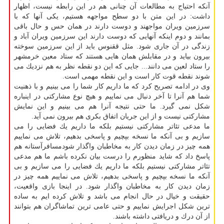
آنكه احتیاج به مطالعات آن چنانی هم در این رابطه نیست، اظهار
داشت: در این متن با دو سطح مواجهه هستیم، یكی آنها كه با
سرزمین ویران مواجهند و دوست دارند در همان حس و حال باقی
بمانند و دوم اینكه آنهایی كه دوست دارند این سرزمین ویران آباد و
زندگی در آن جاری شود. مثل ققنوس باید از این سرزمین سوخته
بیرون بیاید و در مقابلش همان هایی هستند كه ستاد معین خرمشهر
را ستاد لعین می دانند... جایی كه این دو نقطه نظر به هم نزدیك می
شوند نقطه قوت كار است و این نقطه مهمی است.
وی در ادامه تصریح كرد كه ما داریم كار شما را می بینیم و با ذهنیت
شما هم آنرا تا آخر دنبال می نماییم و هیچ نوع مشاركتی در اینباره
شكل نمی گیرد. ما حتی نتیجه آنرا هم می بینیم و این نمایش
مشاركتی نیست و از این جریان اتفاق بكری هم بیرون نمی آید.
ما مدعی تئاتر مشاركتی نیستیم بلكه ما داریم یك فضایی را می
سازیم و بی آنكه ما نسخه بپچیم و پاسخی بدهیم، تلاش می نماییم
همه چیز در زمان دیدن كار به مخاطبان واگذار شودمسافرآستانه هم
پاسخ داد كه شاید منظورم را درست بیان نكرده باشم ما هم مدعی
تئاتر مشاركتی نیستیم بلكه ما داریم یك فضایی را می سازیم و بی
آنكه ما نسخه بپچیم و پاسخی بدهیم، تلاش می نماییم همه چیز در
زمان دیدن كار به مخاطبان واگذار شود. در اینجا بازی واقعیت،
حقیقت و خیال در حال انجام می باشد و تلاش كرده ایم به ساده
ترین شكل اجرایش نماییم و حتی عامی ترین تماشاگران هم بتوانند
از آن درك و دریافتی داشته باشند.