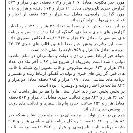
مورد خبر مكتوب، معادل ۱۰۷ هزار و۶۹۴ دقیقه، چهار هزار و ۵۷۳
گزارش خبری تلویزیونی معادل ۱۱ هزار و ۶۷۲ دقیقه و هزار و ۷۹۶
مورد گزارش رادیویی، معادل سه هزار و ۲۵۲ دقیقه از اخبار و
فعالیت های دولت تولید كرده اند.
در این مدت پخش اخبار سیما به تعداد ۳۲ هزار و ۹۲۸ بار، اخبار،
گزارش های خبری و تولیدی، گفتگو، ارتباط زنده و تفسیر و برنامه
های سیاسی را معادل ۲۷ هزار و ۴۶۳ دقیقه انعكاس تصویری داده
است. این رقم در پخش اخبار صدا با همین قالب های خبری ۳۴۰۳۴
مرتبه و معادل ۲۸ هزار و ۹۵۹ دقیقه را نشان داده است.
شبكه خبر ارتباط بسیار زیادی با دولت و دولتمردان در تمام مناصب
دولتی داشته است، بطوریكه از شروع سال ۹۷ تا آخر ماه دی تعداد
۲۷۱ هزار و ۶۳۴ مرتبه میكروفن و قاب تصویر این شبكه با قالب
های خبر، گزارش های خبری و تولیدی، گفتگو، ارتباط زنده و تفسیر و
برنامه های سیاسی معادل ۱۶۹ هزار و ۹۸۵ دقیقه معادل دو هزار و
۸۳۳ ساعت در اختیار دولت و دولتمردان بوده است.
در بخش پخش اخبار باید اخبار استان ها را هم در نظر داشت كه با
عدد ۳۶ هزار و ۸۴۴ مورد فعالیت خبری معادل ۶۹ هزار و ۵۶۲ دقیقه
معادل هزار و ۱۵۹ ساعت اخبار، پیام ها، سفرها و فعالیت های دولت
را پوشش خبری داده اند.
همچنین در بخش تولیدات برنامه ای در ۱۰ ماه مورد اشاره شبكه خبر
۸۳ هزار و ۴۶۰ دقیقه، اداره كل برنامه های سیاسی هزار و ۹۰۵
دقیقه برنامه ثابت تلویزیونی و هزار و ۴۵۲ دقیقه برنامه ثابت
رادیویی تولید كرده اند.