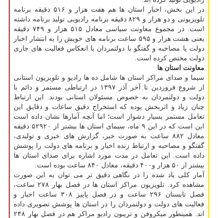
در این بخش، اخبار استان ها هم هفت هزار و ۵۱۶ دقیقه برنامه
تلویزیونی و دو هزار و ۸۲۹ دقیقه برنامه رادیویی تولید برنامه داشته
است. در مجموع معاونت سیاسی معادل ۵۱۵ هزار و ۷۴۹ دقیقه
یعنی هشت هزار و ۵۹۵ ساعت برنامه های خویش را به انتشار اخبار
دولت یا مصاحبه و گفتگو با دولتمردان یا انعكاس فعالیت های جاری
دولت مختص كرده است.
معاونت استان ها
سیما و صدای مراكز استان ها شامل ده ها رادیو و تلویزیون استانی
از شروع فروردین تا آخر آذر ۱۳۹۷ در ارتباطی مستمر و دائم با
دولت و دولتمردان به خصوص مسئولان استانی بودند. این ارتباط
چنان زیاد و اثربخش بوده كه استخراج دقیق ساعات و دقایق این
تعامل مستمر بسیار دشوار است؛ اما آنچه آمارها نشان داده است
این است كه در این ۹ ماه، سیمای استان ها بیشتر از ۵۲۹۲۰ دقیقه
معادل ۸۸۲ ساعت به صورت خبر، گزارش های خبری و تولیدی،
گفتگو و مصاحبه و ارتباط زنده اخبار و برنامه های دولت را پوشش
داده است. این تعامل در مدت مورد اشاره برای صدای استان ها
بیشتر از ۵۰ هزار و۴۰۰ دقیقه، معادل ۸۴۰ ساعت بوده است.
آمار كلی یاد شده را در نگاهی دقیق تر می توان به این صورت
مشاهده كرد. تلویزیون مراكز استان ها در فصل بهار ۲۷۸ ساعت،
فصل تابستان ۲۹۶ ساعت و در فصل پاییز ۳۰۸ ساعت اخبار و
فعالیت های دولت و دولتمردان را در استان ها پوشش تصویری داده
اند. همینطور میكروفن و تریبون رادیو مراكز هم در فصل بهار ۲۴۸