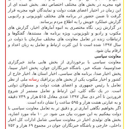
قوه مجریه در بخش های مختلف اختصاص دهد. بخش عمده ای از
این زمان در اختیار اعضای هیئت دولت و نمایندگان قوه مجریه قرار
گرفت تا ضمن حضور در برنامه های مختلف تلویزیونی و رادیویی
گزارش عملكرد خویش را به اطلاع مردم برسانند.
در گزارش زیر، نگاه مختصری به انبوه آمارهای اخبار، گزارش های
مكتوب و رادیو و تلویزیونی، ویژه برنامه ها، مستندها، گفتگوها و
ارتباطات زنده در تعامل معاونت های مختلف سازمان با دولت در
سال ۱۳۹۷ شده است تا این كثرت ارتباط و تعامل به زبان اعداد و
ارقام بیان شود.
معاونت سیاسی
معاونت سیاسی با برخورداری از بخش هایی مانند خبرگزاری
صداوسیما، شبكه خبر، باشگاه خبرنگاران جوان، پخش اخبار سیما،
پخش اخبار صدا، برنامه های سیاسی، اخبار استان ها، اخبار خارج از
كشور و اخبار مكتوب یكی از بخش های پرترافیك
رسانه
ملی از نظر
تعامل با رئیس جمهوری و اعضای هیئت دولت و مسئولان دولتی
است. در یك نگاه كلی، این ارتباط و تعامل مستمر از شروع
فروردین تا آخر دی سال ۱۳۹۷ عددی معادل ۵۱۵ هزار و ۷۴۹ دقیقه
و به عبارتی هشت هزار و ۵۹۵ ساعت را نشان داده است.
اگر بخواهیم نگاهی آماری تر و دقیق تر به تعامل معاونت سیاسی با
دولت بیفكنیم به این صورت بیان می شود. در ۱۰ ماه مورد اشاره،
بخش های تولیدی اخبار در معاونت سیاسی شامل ادارات كل اخبار
داخلی، خارجی و باشگاه خبرنگاران جوان در مجموع ۶۹ هزار و ۷۵۲