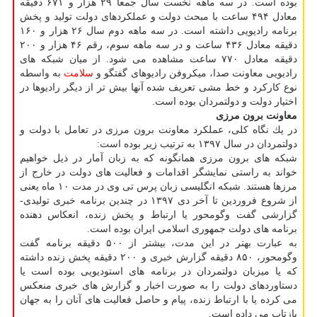
بوده است. در سه ماهه نخست سال جمعاً ۲۹ هزار و ۶۷۱ دقیقه
معادل ۴۹۴ ساعت با مبحث دولت و عملكردهای دولت تولید و پخش
برنامه رادیویی داشته است. در سه ماهه دوم سال ۲۶ هزار و ۱۶۰
دقیقه معادل ۴۳۶ ساعت و در سه ماهه سوم، رقم ۴۶ هزار و ۲۰۰
دقیقه معادل ۷۷۰ ساعت مشاهده می شود. از میان شبكه های
رادیویی معاونت صدا، میكروفن رادیوهای گفتگو و
سلامت
به واسطه
نوع كاركرد و خط مشی تعریف شده آنها بیش تر از دیگر رادیوها در
اختیار دولت و دولتمردان بوده است.
معاونت برون مرزی
در یك نگاه كلی، عملكرد معاونت برون مرزی در تعامل با دولت و
دولتمردان در سال ۱۳۹۷ به ترتیب زیر بوده است:
شبكه های برون مرزی همانگونه كه به زبان آمار در ذیل خواهیم
خواند به راستی نمایشگر اقدامات و فعالیت های دولت در خارج از
مرزها هستند. شبكه انگلیسی زبان پرس تی وی در مدت ۱۰ ماه یعنی
از شروع فروردین تا آخر دی ۱۳۹۷ در چندین برنامه خبری تولیدی-
گزارشی گفت وگومحور یا ارتباط و پخش زنده، انعكاس دهنده
برنامه های دولت جمهوری اسلامی ایران بوده است.
به عبارت بهتر در این مدت، بیشتر از ۵۰۰ دقیقه برنامه گفت
وگومحور، ۸۵۰ دقیقه گزارش خبری و ۲۰۰ دقیقه پخش زنده داشته
كه یا میزبان دولتمردان در برنامه های استودیویی بوده است یا
دستاوردهای دولت را به صورت اخبار و گزارش های خبری منعكس
می كرده یا با ارتباط زنده، پیام و حاصل فعالیت های آنان را به جهان
بازتاب می داده است.