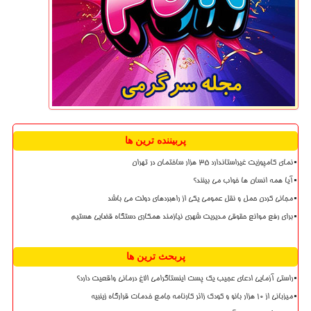
پربیننده ترین ها
نمای کامپوزیت غیراستاندارد ۳۵ هزار ساختمان در تهران
آیا همه انسان ها خواب می بینند؟
مجانی کردن حمل و نقل عمومی یکی از راهبردهای دولت می باشد
برای رفع موانع حقوقی مدیریت شهری نیازمند همکاری دستگاه قضایی هستیم
پربحث ترین ها
راستی آزمایی ادعای عجیب یک پست اینستاگرامی الاغ درمانی واقعیت دارد؟
میزبانی از ۱۰ هزار بانو و کودک زائر کارنامه جامع خدمات قرارگاه زینبیه