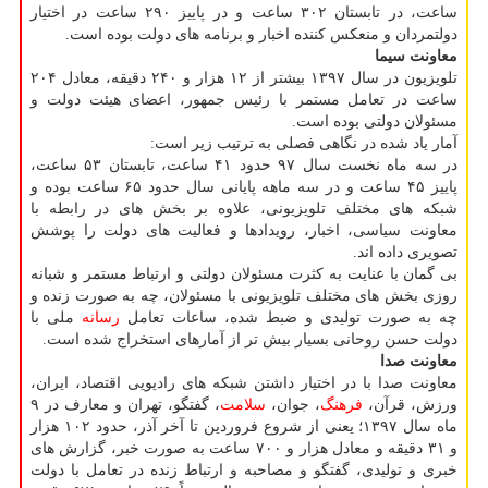
ساعت، در تابستان ۳۰۲ ساعت و در پاییز ۲۹۰ ساعت در اختیار
دولتمردان و منعكس كننده اخبار و برنامه های دولت بوده است.
معاونت سیما
تلویزیون در سال ۱۳۹۷ بیشتر از ۱۲ هزار و ۲۴۰ دقیقه، معادل ۲۰۴
ساعت در تعامل مستمر با رئیس جمهور، اعضای هیئت دولت و
مسئولان دولتی بوده است.
آمار یاد شده در نگاهی فصلی به ترتیب زیر است:
در سه ماه نخست سال ۹۷ حدود ۴۱ ساعت، تابستان ۵۳ ساعت،
پاییز ۴۵ ساعت و در سه ماهه پایانی سال حدود ۶۵ ساعت بوده و
شبكه های مختلف تلویزیونی، علاوه بر بخش های در رابطه با
معاونت سیاسی، اخبار، رویدادها و فعالیت های دولت را پوشش
تصویری داده اند.
بی گمان با عنایت به كثرت مسئولان دولتی و ارتباط مستمر و شبانه
روزی بخش های مختلف تلویزیونی با مسئولان، چه به صورت زنده و
چه به صورت تولیدی و ضبط شده، ساعات تعامل
رسانه
ملی با
دولت حسن روحانی بسیار بیش تر از آمارهای استخراج شده است.
معاونت صدا
معاونت صدا با در اختیار داشتن شبكه های رادیویی اقتصاد، ایران،
ورزش، قرآن،
فرهنگ
، جوان،
سلامت
، گفتگو، تهران و معارف در ۹
ماه سال ۱۳۹۷؛ یعنی از شروع فروردین تا آخر آذر، حدود ۱۰۲ هزار
و ۳۱ دقیقه و معادل هزار و ۷۰۰ ساعت به صورت خبر، گزارش های
خبری و تولیدی، گفتگو و مصاحبه و ارتباط زنده در تعامل با دولت