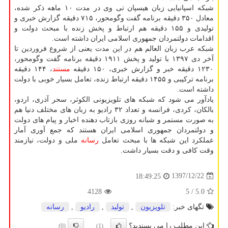
شبكه اسپانیایی زبان هیسپان تی وی در مدت ۱۰ ماهه ذكر شده،
معادل ۳۵۰ دقیقه برنامه گفت وگومحور، ۷۱۵ دقیقه گزارش خبری و
تولیدی و ۱۵۵ دقیقه هم ارتباط و پخش زنده با مبحث دولت و
اقدامات دولتمردان جمهوری اسلامی ایران داشته است.
شبكه عرب زبان العالم هم در این مدت یعنی از شروع فروردین تا
آخر دی ۱۳۹۷ با تولید و پخش ۱۹۱۱ دقیقه برنامه گفت وگومحور،
۱۲۳۰ دقیقه خبر و گزارش خبری، ۱۵۰ دقیقه
مستند
، ۱۴۴ دقیقه
برنامه تركیبی و ۱۴۵۵ دقیقه ارتباط زنده، تعامل بسیار خوبی با دولت
داشته است.
یادآور می شود كه شبكه های تلویزیونی الكوثر، سحر آذری، اردو،
بالكان، كردی، فرانسه و تعداد ۳۲ رادیو به زبان های مختلف دنیا هم
به صورت مستمر و شبانه روزی بازتاب دهنده اخبار و پیام های دولت
و دولتمردان جمهوری اسلامی ایران هستند كه جمع آوری آمار
عملكرد این شبكه ها با مبحث تعامل
رسانه
ملی و دولت، نیازمند
وقت كافی و دقت بسیار داشت.
1397/12/22
18:49:25
4128
/ 5
5.0
تگهای خبر:
تلویزیون
,
تولید
,
رادیو
,
رسانه
این مطلب را می پسندید؟
(0)
(1)