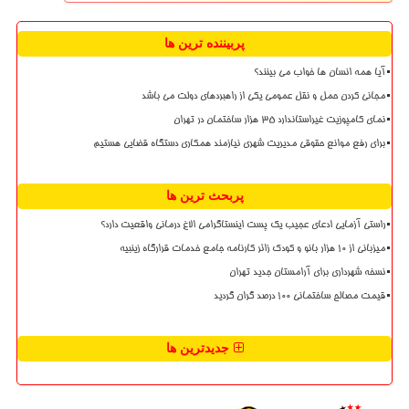
پربیننده ترین ها
آیا همه انسان ها خواب می بینند؟
مجانی کردن حمل و نقل عمومی یکی از راهبردهای دولت می باشد
نمای کامپوزیت غیراستاندارد ۳۵ هزار ساختمان در تهران
برای رفع موانع حقوقی مدیریت شهری نیازمند همکاری دستگاه قضایی هستیم
پربحث ترین ها
راستی آزمایی ادعای عجیب یک پست اینستاگرامی الاغ درمانی واقعیت دارد؟
میزبانی از ۱۰ هزار بانو و کودک زائر کارنامه جامع خدمات قرارگاه زینبیه
نسخه شهرداری برای آرامستان جدید تهران
قیمت مصالح ساختمانی ۱۰۰ درصد گران گردید
جدیدترین ها