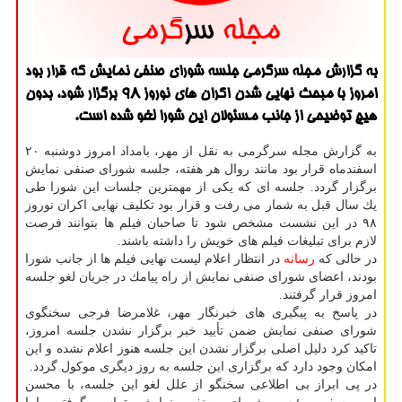
به گزارش مجله سرگرمی جلسه شورای صنفی نمایش كه قرار بود
امروز با مبحث نهایی شدن اكران های نوروز ۹۸ برگزار شود، بدون
هیچ توضیحی از جانب مسئولان این شورا لغو شده است.
به گزارش مجله سرگرمی به نقل از مهر، بامداد امروز دوشنبه ۲۰
اسفندماه قرار بود مانند روال هر هفته، جلسه شورای صنفی نمایش
برگزار گردد. جلسه ای كه یكی از مهمترین جلسات این شورا طی
یك سال قبل به شمار می رفت و قرار بود تكلیف نهایی اكران نوروز
۹۸ در این نشست مشخص شود تا صاحبان فیلم ها بتوانند فرصت
لازم برای تبلیغات فیلم های خویش را داشته باشند.
در حالی كه
رسانه
در انتظار اعلام لیست نهایی فیلم ها از جانب شورا
بودند، اعضای شورای صنفی نمایش از راه پیامك در جریان لغو جلسه
امروز قرار گرفتند.
در پاسخ به پیگیری های خبرنگار مهر، غلامرضا فرجی سخنگوی
شورای صنفی نمایش ضمن تأیید خبر برگزار نشدن جلسه امروز،
تاكید كرد دلیل اصلی برگزار نشدن این جلسه هنوز اعلام نشده و این
امكان وجود دارد كه برگزاری این جلسه به روز دیگری موكول گردد.
در پی ابراز بی اطلاعی سخنگو از علل لغو این جلسه، با محسن