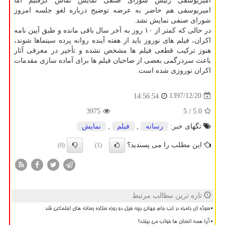
امیریوسفی رئیس شورای صنفی نمایش تماس گرفتیم اما
امیریوسفی هم حاضر به عرضه توضیح درباره لغو جلسه امروز
شورای صنفی نمایش نشد.
در حالی كه كمتر از ۱۰ روز به آخر سال باقی مانده و طبق آیین نامه
اكران، فیلم های نوروز باید از هفته آینده روانه پرده سینماها شوند،
هنوز تركیب قطعی فیلم ها مشخص نشده و تأخیر در معرفی آثار
باعث سردرگمی بعضی از صاحبان فیلم ها برای آماده سازی مقدمات
اكران نوروزی شده است.
1397/12/20
14:56:54
3975
/ 5
5.0
تگهای خبر:
رسانه
,
فیلم
,
نمایش
این مطلب را می پسندید؟
(0)
(1)
تازه ترین مطالب مرتبط
سوژه ای بامزه در تب جام جهانی بچه فیل دو روزه ستاره رسانه های اجتماعی شد
آیا همه انسان ها خواب می بینند؟