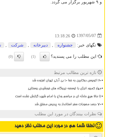
و ۹ شهریور برگزار می گردد.
1397/05/07
13:18:26
تگهای خبر:
جشنواره
,
دبیرخانه
,
شركت
,
ن
این مطلب را می پسندید؟
(0)
(1)
تازه ترین مطالب مرتبط
20 اتوبوس دوکابین به خط 10 بی آرتی تهران افزوده شد
مهار کمبود انرژی با توسعه نیروگاه های خورشیدی روستایی
تا حالا هیچ حادثه ای در مراسم وداع با امام شهید گزارش نشده است
۷۰ درصد مصوبات سفر استاندار به پردیس محقق شد
نظرات بینندگان در مورد این مطلب
لطفا شما هم
در مورد این مطلب
نظر دهید