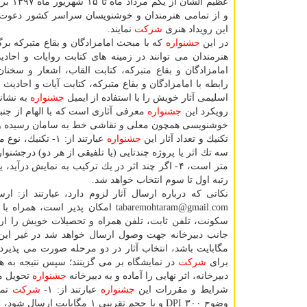
عظیم الشأن ا
و از تمامی هنرمندان و خوشنویسان سراسر كشور دعوت م
این رویداد هنری
شركت
نمایند.
در این
جشنواره
كه با مبحث امامزادگان و بقاع متبركه بر
هنرمندان می توانند در زمینه های كتابت روایات و احاد
امامزادگان و بقاع متبركه، كتابت القاب، اشعار و سخنان 
رابطه با امامزادگان و بقاع متبركه، كتابت آیات و احادی
اسلیمی آثار خویش را با استفاده از ایمیل
جشنواره
به نشانی tabaremohtaram@gmail.com ا
رویكرد این
جشنواره
معرفی آثاری است كه با الهام از جنبه
خوشنویسی همچون معلی و نقاشی خط به سامان رسیده و اید
تكنیك و تعداد آثار این
جشنواره
سه تك اثر یا پروژه چندتایی (یا تلفیقی از هر دو) درجشنوا
متر است، ۴- اگر چند اثر در یك تركیب به نمایش درآید، یك پروژه تلقی می شود، ۵- از هر
رتبه اول تا سوم انتخاب خواهد شد.
نكاتی كه درباره ارسال آثار لزوم دارد، عبارتند از: 
tabaremohtaram@gmail.com امكان پذیر است، همراه با تصویر اثر،
سكونت، تلفن ثابت، تلفن همراه و تحصیلات خویش را ا
مگابایت باشد، انتخاب آثار در دو مرحله صورت می پذیرد؛ ا
برای
شركت
در نمایشگاه بر می گزینند؛ سپس نتیجه به ه
دبیرخانه، اثر نهایی را آماده و به دبیرخانه
جشنواره
تحویل م
شرایط و مقررات این
جشنواره
عبارتند از: ۱-
شركت
تما