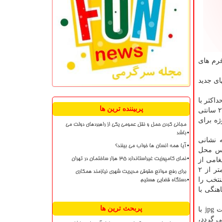
فرم های
ای جدید
 متقاضی می تواند حداكثر با
پربیننده ترین ها
كند، ۳- فضای قابل عرضه برای آثار در نمایشگاه، حداكثر ۲۰۰ × ۲۰۰ سانتی
ژه برای
مجانی کردن حمل و نقل عمومی یکی از راهبردهای دولت می
باشد
 نشانی
آیا همه انسان ها خواب می بینند؟
رس محل
امی از
نمای کامپوزیت غیراستاندارد ۳۵ هزار ساختمان در تهران
جانب دبیرخانه جهت وصول ارسال خواهد شد در غیر این صورت اثر به دبیرخانه نرسیده است، حجم هر فایل ارسالی می بایست كمتر از ۲
برای رفع موانع حقوقی مدیریت شهری نیازمند همکاری
نتخب را
دستگاه قضایی هستیم
هنگی با
پربحث ترین ها
آزاد است، ۲- آثارارسالی می بایست با فرمت jpg با
ده نمی گردد،