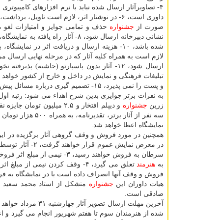
۴- تصاویرآثار ارسال شده نباید با نرم افزارهای كامپیوتری ادیت شده باشد، ۵-
داوری است، ۶- در نوشتار اثر، لازم است تاویل، 
صورت از
جشنواره
نشانی دبیرخانه ارسال شود، ۸- آثار راه یافته به نمایشگاه، الزاماً باید با قاب عرضه شود، ۹- آثار ارسالی نمی بایست در
شده باشد، ۱۰- هزینه ارسال و دریافت اثر در نمایشگاه، بر عهده
لازم است به همراه كلیه آثار كه در مرحله نهایی ارسال
ارسال شود، ۱۲- آثار بدون پاسپارتو (حاشیه) پذیرفته نخواهند شد، ۱۳- دبیرخانه
تبلیغات فرهنگی و نمایش در داخل و خارج از كشور خواهد داشت، ۱۴- 
و پست را نمی پذیرد، ۱۵- تصمیم گیری درباره مسائل پیش بینی نشده، به عهده دبیر
به نفرات برتر جوایزی بدین شرح اهداء می شود: رتبه او
زرین
جشنواره
و دیپلم افتخار و ۲.۵ میلیون تومان جایزه نقدی، رتبه سوم: تندیس زرین
سه نفر از آثار برتر، تقدیرنامه، به همراه ۵۰۰ هزار تومان هدیه نقدی اهدا خواهد شد و به تمام هنرمندان راه یافته به نمایشگاه، گواهی
نمایشگاه اعطا خواهد شد.
همچنین در مورد فروش و وقف گروهی آثار برگزیده در ای
در معرض نمایش عموم قرار خواهند گرفت، ۲- آثار توسط شورای هنری
سرطان به فروش خواهند رسید، 
به
هنرمند
تعلق می گیرد، ۴- وقف كردن نیمی از مبلغ اثر، اختیاری بوده و
فروش و وقف آنها انصراف داده است یا در نمایشگاه به ف
هیات داوران این
جشنواره
متشكل از استاد محمد سعید نق
صادقی است.
آخرین مهلت ارسال تص