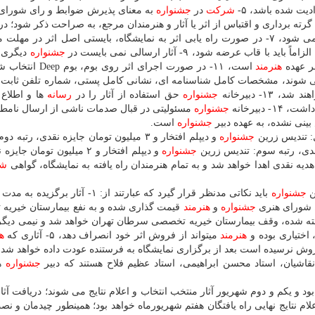
شركت
در
جشنواره
به معنای پذیرش ضوابط و رای شورای 
برداشت، گرته برداری و اقتباس از اثر یا آثار و هنرمندان مرجع، به صراحت ذكر شود؛ در
حذف و تمامی جوایز و امتیازات لغو می شود، ۷- در صورت راه یابی اثر به نمایشگاه، بایستی اصل اثر در م
جشنواره
دیگری ب
هنرمند
 می شوند، مشخصات كامل شناسنامه ای، نشانی كامل پستی، شماره تلفن ثابت 
جشنواره
حق استفاده از آثار را در
رسانه
ها و اطلاع
دبیرخانه
جشنواره
مسئولیتی در قبال صدمات ناشی از ارسال نامطل
جشنواره
است.
ل: تندیس زرین
جشنواره
و دیپلم افتخار و ۳ میلیون تومان جایزه نقدی، رتبه
جشنواره
و دیپلم افتخار و ۲ میلیون تومان جا
شر
ن
جشنواره
باید نكاتی مدنظر قرار گیرد كه عبارتند از: ۱- آثار برگ
جشنواره
و
هنرمند
قیمت گذاری شده و به نفع بیمارستان خیریه
۳- نیمی از مبلغ اثر فروخته شده، وقف بیمارستان خیریه تخصصی سرطان تهران خواهد شد و نیمی دیگ
هنرمند
میتواند از فروش اثر خود انصراف دهد، ۵- آثاری كه
ه
روش نرسیده است بعد از برگزاری نمایشگاه به فرستنده عودت داده خواهد شد.
اشیان، استاد محسن ابراهیمی، استاد عظیم فلاح هستند كه دبیر
جشنواره
ه
ویر آثار چهارشنبه ۳۱ مرداد خواهد بود و یكم و دوم شهریور آثار منتخب انتخاب و اعلام نتایج می شوند؛ دریافت 