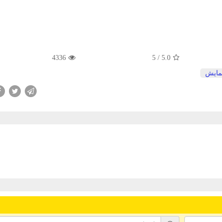
4336
/ 5
5.0
مایش