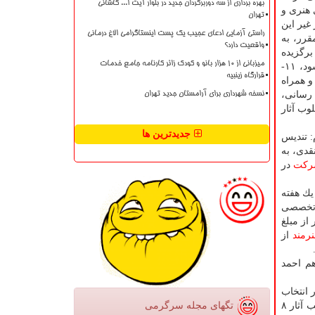
بهره برداری از سه دوربرگردان جدید در بلوار آیت ا... کاشانی
هنری و
تهران
 غیر این
راستی آزمایی ادعای عجیب یک پست اینستاگرامی الاغ درمانی
هلت مقرر، به
واقعیت دارد؟
رگزیده
میزبانی از ۱۰ هزار بانو و کودک زائر کارنامه جامع خدمات
است، ۱۱- در صورت اجرای اثر روی بوم، بوم Deep انتخاب شود، ۱۱-
قرارگاه زینبیه
و همراه
 رسانی،
نسخه شهرداری برای آرامستان جدید تهران
وب آثار
جدیدترین ها
 دوم: تندیس
یزه نقدی، به
كت
در
زیده به مدت یك هفته
 تخصصی
ر از مبلغ
نرمند
از
م احمد
آثار انتخاب
شده از هنرمندان سوم تا هفتم شهریور انجام می گیرد و اعلام نتایج نهایی راه یافتگان هفتم شهریورماه خواهد بود؛ همینطور چیدمان و نصب آثار ۸
تگهای مجله سرگرمی