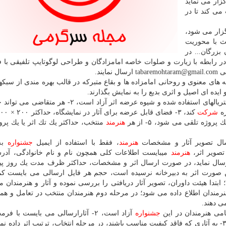
ز یكم مرداد ماه تا ۱۵ شهریور ماه ۱۳۹۷ برگزار می نماید
ی كند تا در
گزار می شود،
یث با محوریت
بزرگان... در
ث در رابطه با زیارت و صلوات خاصه امامزادگان و طراحی لوگوتایپ تلفیقی با 
رسال نمایند.
 های معنوی و روحانی امامزاده ها و بقاع متبركه در قالب بهره مندی از سبكه
ه ای اصیل و اثری بدیع را به نمایش بگذارند.
عبارتند از: ۱- تكنیك، نوع متریالهای استفاده شده و شیوه عرضه اثر آزاد است، ۲- هر
ره
شركت
هنرمند
منتخب، حداكثر یك تك اثر یا یك پرو
ارسال تصویر آثار و مشخصات
هنرمند
، فقط با استفاده از ایمیل
جشنواره
به
هنرمند
میبایست اطلاعات كلی همچون نام و نام خانوادگی، آد
رسال نماید، در صورت ارسال اثر و مشخصات، حداكثر ظرف مدت یك روز پیغ
بتدا هیئت داوران، تصویر آثار دریافتی را بررسی نموده و آثار و هنرمندان م
نرمندان اطلاع داده می شود؛ در مرحله دوم هنرمندان منتخب در تعامل و هما
ی دهند.
می هنرمندان در این
جشنواره
وضوح ۳۰۰ DPI و با حجم تقریبی ۱ مگابایت ارسال شود، ۳- به آثاری كه فاقد كیفیت مناسب باشند، در مرحله انتخاب، ترتیب اثر دا