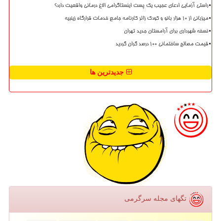
راستی آزمایی ادعای عجیب یک پست اینستاگرامی الاغ درمانی واقعیت دارد؟
میزبانی از ۱۰ هزار بانو و کودک زائر کارنامه جامع خدمات قرارگاه زینبیه
نسخه شهرداری برای آرامستان جدید تهران
قیمت مصالح ساختمانی ۱۰۰ درصد گران گردید
جدیدترین ها
تگهای مجله سرگرمی