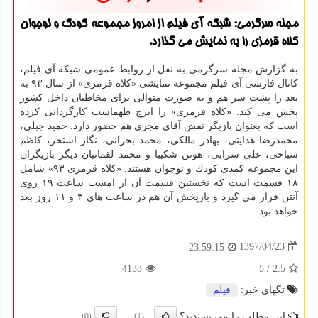
مجله سرگرمی: شبكه آی فیلم از امروز مجموعه كودك و نوجوان
كلاه قرمزی را به نمایش می گذارد.
به گزارش مجله سرگرمی به نقل از روابط عمومی شبكه آی فیلم،
كانال فارسی آی فیلم مجموعه نمایشی «كلاه قرمزی» از سال ۹۳ به
بعد را پشت سر هم و به صورت متوالی برای مخاطبان داخل كشور
پخش می كند. «كلاه قرمزی» را ایرج طهماسب كارگردانی كرده
است كه بعنوان بازیگر نقش آقای مجری هم حضور دارد. حمید جبلی،
محمدرضا هدایتی، بهادر مالكی، محمد بحرانی، نگار استخر، كاظم
سیاحی، علی سرابی، هوتن شكیبا و محمد لقمانیان دیگر بازیگران
این مجموعه كمدی كودك و نوجوان هستند. «كلاه قرمزی ۹۳» شامل
۱۸ قسمت است كه نخستین قسمت آن از امشب ساعت ۱۹ روی
آنتن قرار می گیرد و بازپخش آن هم در ساعت های ۳ و ۱۱ روز بعد
خواهد بود.
1397/04/23
23:59:15
4133
/ 5
2.5
تگهای خبر:
فیلم
این مطلب را می پسندید؟
(0)
(1)