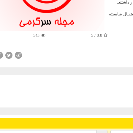
 داشتند.
تقبال شایسته
543
/ 5
0.0