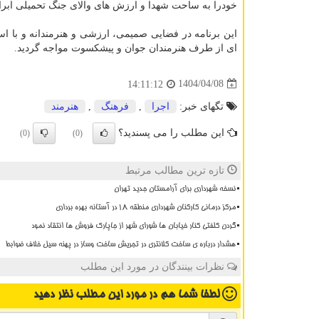
خودرا به ساحت شهدا و ارزش های والای جنگ تحمیلی ابراز
این برنامه در فضایی صمیمی، ارزشی و هنرمندانه و با اس
ای از طرف هنرمندان جوان و پیشکسوت مواجه گردید.
1404/04/08
14:11:12
تگهای خبر:
اجرا
,
فرهنگ
,
هنرمند
این مطلب را می پسندید؟
(0)
(0)
تازه ترین مطالب مرتبط
نسخه شهرداری برای آرامستان جدید تهران
مرکز درمانی کارکنان شهرداری منطقه ۱۸ در آستانه بهره برداری
گردن کلفتی کنار خیابان ها شورای شهر از جاپارک فروش ها انتقاد نمود
هشدار درباره ی ساخت کلانتری در تجریش ساخت وساز در پهنه سیل خلاف ضوابط
نظرات بینندگان در مورد این مطلب
لطفا شما هم
در مورد این مطلب
نظر دهید