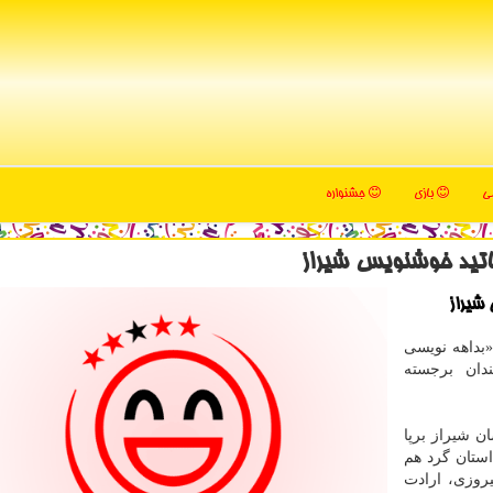
می
بازی
جشنواره
اتید خوشنویس شیراز
شیراز
بداهه نویسی
دان برجسته
ن شیراز برپا
ستان گرد هم
یروزی، ارادت