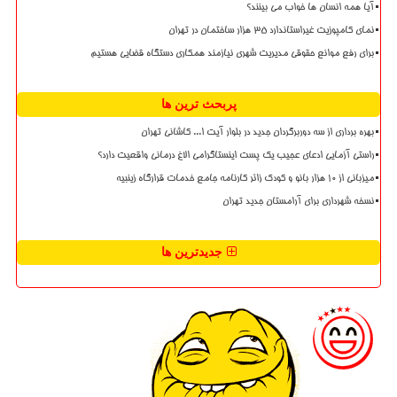
آیا همه انسان ها خواب می بینند؟
نمای کامپوزیت غیراستاندارد ۳۵ هزار ساختمان در تهران
برای رفع موانع حقوقی مدیریت شهری نیازمند همکاری دستگاه قضایی هستیم
پربحث ترین ها
بهره برداری از سه دوربرگردان جدید در بلوار آیت ا... کاشانی تهران
راستی آزمایی ادعای عجیب یک پست اینستاگرامی الاغ درمانی واقعیت دارد؟
میزبانی از ۱۰ هزار بانو و کودک زائر کارنامه جامع خدمات قرارگاه زینبیه
نسخه شهرداری برای آرامستان جدید تهران
جدیدترین ها