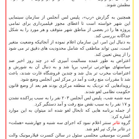
مطمئن شوند.
همچنین به گزارش «رپ»، پلیس لس آنجلس از سازمان سینمایی
این شهر خواسته است تا اعطای مجوز فیلمبرداری برای تمامی
پروژه ها را در بعضی از مناطق شهر متوقف و هر مورد را به شکل
جداگانه بررسی کند.
به دنبال این امر، این سازمان اعلام نموده از آنجائیکه وضعیت متغیر
است، نمی تواند مناطقی که شامل محدودیت های دقیق تر می شود
را از پیش تعیین کند.
اعتراض به طور عمده مسالمت آمیزی که در چند روز اخیر ضد
سیاستهای مهاجرتی ترامپ برپا شد و به دنبال آن به شورش و
اعتراضات مخرب تر بدل شد و چندین فروشگاه غارت شدند، باعث
شد تا مقررات منع رفت و آمد در مرکز لس آنجلس وضع شود.
رویدادهایی که نزدیک به منطقه مرکزی بودند هم بعد از وضع قانون
حکومت نظامی لغو شدند.
سه شنبه شب، پلیس لس آنجلس ۲۰۳ نفر را به سبب پراکنده نشدن
و ۱۷ نفر را به سبب نقض منع رفت و آمد دستگیر کرد.
از جمله برنامه هایی که تابحال لغو شده اند میتوان به این موارد
اشاره کرد:
گروه
تئاتر
سنتر اعلام نمود که اجرای سه شنبه و چهارشنبه «هملت»
در تئاتر مارک تپر لغو شد.
کنسرت موسیقی مجلسی سئول در سالن کنسرت فیلارمونیک والت