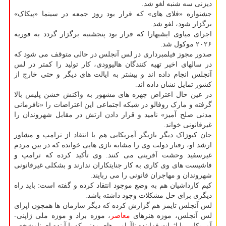
دیزنی سه شنبه لغو شد.
جشنواره «فلای های» که قرار بود روز جمعه در سینما «پیکاک»
برگزار شود، لغو شد.
اجرای میاوی ایشیهارا که قرار بود پنجشنبه برگزار گردد به فوریه
۲۰۲۶ موکول شد.
صدور مجوز فیلمبرداری در لس آنجلس در حالی متوقف می شود که
در سالهای اخیر تهیه کنندگان هالیوودی، کار تولید را کمتر در لس
آنجلس انجام داده اند و بیشتر به ایالت های دیگر و حتی خارج از
کشور تمایل نشان داده اند.
در عین حال اعتراض چهره های مشهور به واکنش خشن پلیس بالا
گرفته و مارک روفالو در شبکه اجتماعی این اعتراضات را «نافرمانی
مدنی صلح آمیز» نامید و قرار دادن ارتش در مقابل شهروندان را
غیرقانونی خواند.
جان کیوزاک دیگر بازیگر آمریکایی هم با انتقاد از ترامپ و مشاور
ارشد او، رفتار دولت وی را مشابه نازی هایی خوانده که در بین مردم
غیرسفید وحشت آفرینی می کنند. وی تأکید کرده که ترامپ و
فاشیست های وی کاری به کار جنایتکاران ندارند و بشکلی غیرقانونی
شهروندان و مهاجران قانونی را می ربایند.
کیم کارداشیان هم به وضع موجود انتقاد کرده و گفته است: باید راه
دیگری برای حل مشکلات وجود داشته باشد.
لس آنجلس تایمز هم گزارش کرده که دیگر سازمان ها همچون اپرای
لس آنجلس، موزه هنرهای
معاصر
، موزه براد و موزه ملی ژاپنی-
آمریکایی با اثرات فزاینده ناآرامی های مدنی که با آینده ای نامشخص