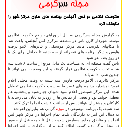
حکومت نظامی در لس آنجلس برنامه های هنری مرکز شهر را
متوقف کرد
به گزارش مجله سرگرمی به نقل از ورایتی، وضع حکومت نظامی
توسط شهردار کارن باس در منطقه مرکزی لس آنجلس، باعث شد
تا مکانهای تفریحی مانند مرکز موسیقی و تئاترهای آلامو درفت
هاوس و دیگر برنامه های عصرانه از سه شنبه تا حداقل برای یک یا
دو روز بعد، لغو شود.
باس گفت منطقه ای به مساحت یک مایل مربع از ساعت ۸ شب سه
شنبه تحت حکومت نظامی قرار گرفته و این وضعیت می تواند تا
چندین شب ادامه یابد.
مرکز تئاترهای آلامو درفت هاوس سه شنبه به وقت محلی اعلام
نمود: «هشدار، برنامه های عصر ما به سبب حکومت نظامی تعطیل
شد». این مرکز همینطور اعلام نمود شبهای چهارشنبه و پنجشنبه هم
تعطیل خواهد بود و بعضی از نمایش ها را زودتر به پایان می رساند تا
کارکنان و مشتریان بتوانند پیش از ساعت ۸ شب آنجا را ترک کنند.
سه شنبه، یک برنامه موسیقی در
موزه
گرمی هم بنابراین لغو شد.
به دنبال این امر به دارندگان بلیت تمام اجراها در مرکز شهر لس
آنجلس و مناطق مجاور سفارش شده حداقل تا جمعه قبل از حضور
در محل برگزاری، کسب اطلاع کنند و از برگزاری یا لغو اجراها