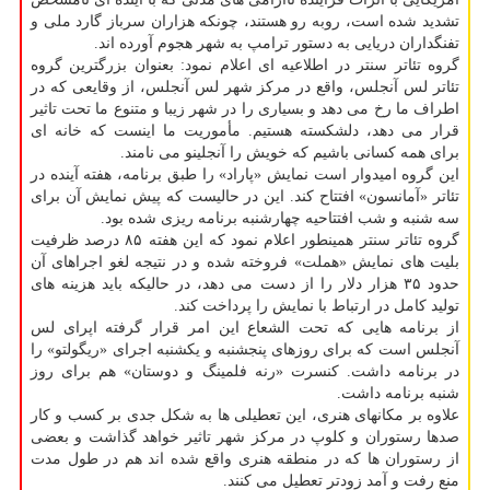
تشدید شده است، روبه رو هستند، چونکه هزاران سرباز گارد ملی و
تفنگداران دریایی به دستور ترامپ به شهر هجوم آورده اند.
گروه تئاتر سنتر در اطلاعیه ای اعلام نمود: بعنوان بزرگترین گروه
تئاتر لس آنجلس، واقع در مرکز شهر لس آنجلس، از وقایعی که در
اطراف ما رخ می دهد و بسیاری را در شهر زیبا و متنوع ما تحت تاثیر
قرار می دهد، دلشکسته هستیم. مأموریت ما اینست که خانه ای
برای همه کسانی باشیم که خویش را آنجلینو می نامند.
این گروه امیدوار است نمایش «پاراد» را طبق برنامه، هفته آینده در
تئاتر «آمانسون» افتتاح کند. این در حالیست که پیش نمایش آن برای
سه شنبه و شب افتتاحیه چهارشنبه برنامه ریزی شده بود.
گروه تئاتر سنتر همینطور اعلام نمود که این هفته ۸۵ درصد ظرفیت
بلیت های نمایش «هملت» فروخته شده و در نتیجه لغو اجراهای آن
حدود ۳۵ هزار دلار را از دست می دهد، در حالیکه باید هزینه های
تولید کامل در ارتباط با نمایش را پرداخت کند.
از برنامه هایی که تحت الشعاع این امر قرار گرفته اپرای لس
آنجلس است که برای روزهای پنجشنبه و یکشنبه اجرای «ریگولتو» را
در برنامه داشت. کنسرت «رنه فلمینگ و دوستان» هم برای روز
شنبه برنامه داشت.
علاوه بر مکانهای هنری، این تعطیلی ها به شکل جدی بر کسب و کار
صدها رستوران و کلوپ در مرکز شهر تاثیر خواهد گذاشت و بعضی
از رستوران ها که در منطقه هنری واقع شده اند هم در طول مدت
منع رفت و آمد زودتر تعطیل می کنند.