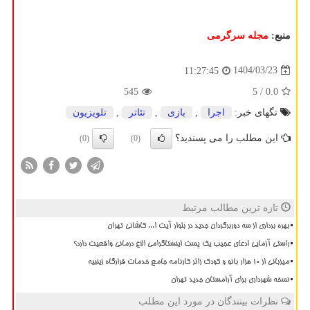
منبع:
مجله سرگرمی
1404/03/23
11:27:45
545
/ 5
0.0
تگهای خبر:
اجرا
,
بازی
,
تئاتر
,
تلویزیون
این مطلب را می پسندید؟
(0)
(0)
تازه ترین مطالب مرتبط
بهره برداری از سه دوربرگردان جدید در بلوار آیت ا... کاشانی تهران
راستی آزمایی ادعای عجیب یک پست اینستاگرامی الاغ درمانی واقعیت دارد؟
میزبانی از ۱۰ هزار بانو و کودک زائر کارنامه جامع خدمات قرارگاه زینبیه
نسخه شهرداری برای آرامستان جدید تهران
نظرات بینندگان در مورد این مطلب